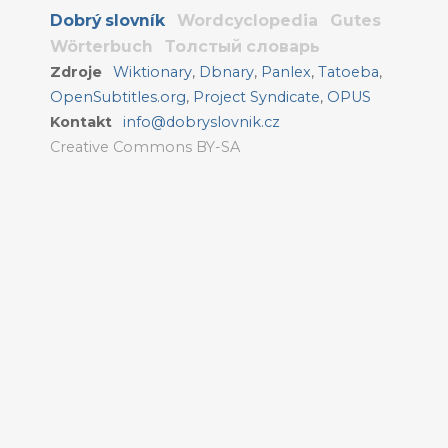
Dobrý slovník
Wordcyclopedia
Gutes
Wörterbuch
Толстый словарь
Zdroje
Wiktionary
,
Dbnary
,
Panlex
,
Tatoeba
,
OpenSubtitles.org
,
Project Syndicate
,
OPUS
Kontakt
info@dobryslovnik.cz
Creative Commons BY-SA