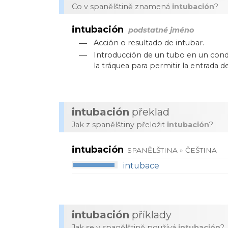
Co v spanělštině znamená
intubación
?
intubación
podstatné jméno
—
Acción o resultado de intubar.
—
Introducción de un tubo en un con
la tráquea para permitir la entrada 
intubación
překlad
Jak z spanělštiny přeložit
intubación
?
intubación
SPANĚLŠTINA » ČEŠTINA
intubace
intubación
příklady
Jak se v spanělštině používá
intubación
?