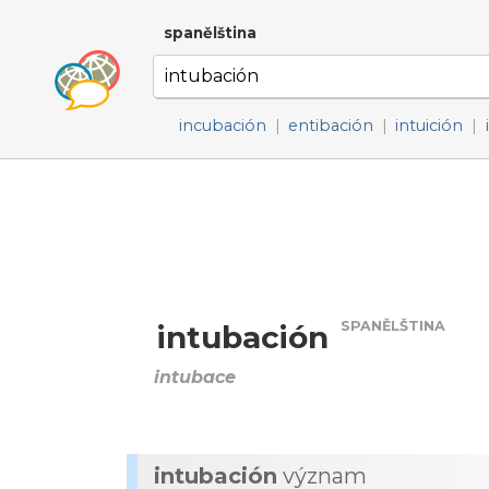
spanělština
incubación
|
entibación
|
intuición
|
SPANĚLŠTINA
intubación
intubace
intubación
význam