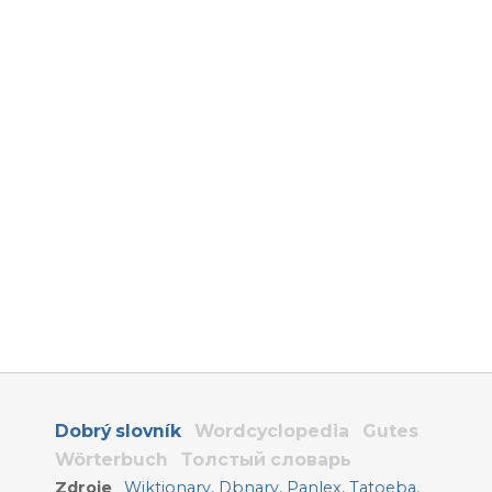
Dobrý slovník
Wordcyclopedia
Gutes
Wörterbuch
Толстый словарь
Zdroje
Wiktionary
,
Dbnary
,
Panlex
,
Tatoeba
,