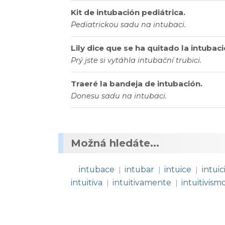
Kit de intubación pediátrica.
Pediatrickou sadu na intubaci.
Lily dice que se ha quitado la intubaci
Prý jste si vytáhla intubační trubici.
Traeré la bandeja de intubación.
Donesu sadu na intubaci.
Možná hledáte...
intubace
intubar
intuice
intui
|
|
|
intuitiva
intuitivamente
intuitivism
|
|