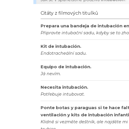
Citáty z filmových titulků
Prepara una bandeja de intubación e
Připravte intubační sadu, kdyby se to zhor
Kit de intubación.
Endotracheální sadu.
Equipo de intubación.
Já nevím.
Necesita intubación.
Potřebuje intubovat.
Ponte botas y paraguas si te hace fa
ventilación y kits de intubación infanti
Klidně si vezměte deštník, ale najděte 