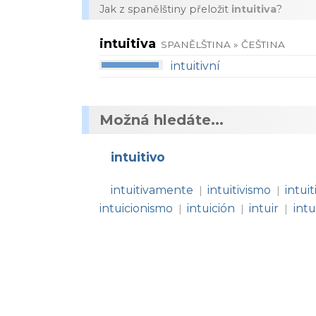
Jak z spanělštiny přeložit
intuitiva
?
intuitiva
SPANĚLŠTINA » ČEŠTINA
intuitivní
Možná hledáte...
intuitivo
intuitivamente
intuitivismo
intuit
|
|
intuicionismo
intuición
intuir
int
|
|
|