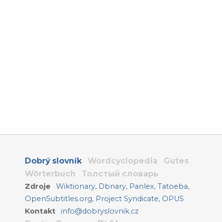
Dobrý slovník
Wordcyclopedia
Gutes
Wörterbuch
Толстый словарь
Zdroje
Wiktionary
,
Dbnary
,
Panlex
,
Tatoeba
,
OpenSubtitles.org
,
Project Syndicate
,
OPUS
Kontakt
info@dobryslovnik.cz