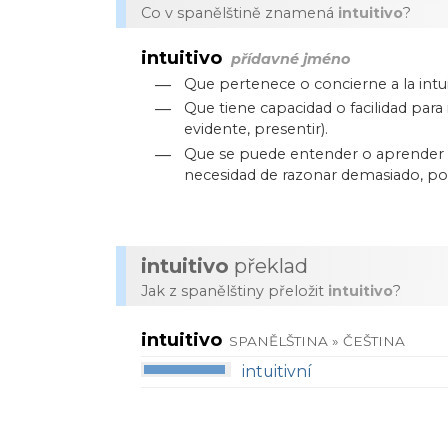
Co v spanělštině znamená
intuitivo
?
intuitivo
přídavné jméno
—
Que pertenece o concierne a la intui
—
Que tiene capacidad o facilidad par
evidente, presentir).
—
Que se puede entender o aprender 
necesidad de razonar demasiado, por
intuitivo
překlad
Jak z spanělštiny přeložit
intuitivo
?
intuitivo
SPANĚLŠTINA » ČEŠTINA
intuitivní