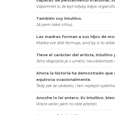
capacez de pensamiento irracional, int
Vzpomněli si, že byli kdyby kdysi organičtí,
También soy intuitivo.
Já jsem také citlivý.
Las madres forman a sus hijos de mod
Matka své dítě formuje, aniž by si to stá
Tiene el carácter del artista, intuitiv
Jeho dispozice je v umění, neuvědomosti 
Ahora la historia ha demostrado que a
equivoca ocasionalmente.
Tedy jak se ukázalo, i ten nejlepší vyšetř
Anoche lo leí entero. Es intuitivo, bie
Včera večer jsem to celé přečetl.