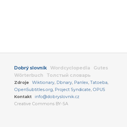
Dobrý slovník
Wordcyclopedia
Gutes
Wörterbuch
Толстый словарь
Zdroje
Wiktionary
,
Dbnary
,
Panlex
,
Tatoeba
,
OpenSubtitles.org
,
Project Syndicate
,
OPUS
Kontakt
info@dobryslovnik.cz
Creative Commons BY-SA