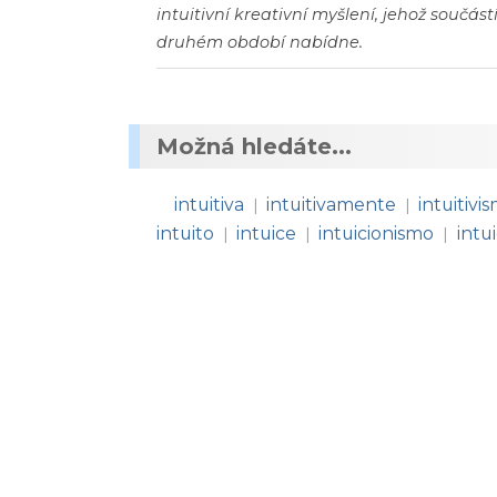
intuitivní kreativní myšlení, jehož součás
druhém období nabídne.
Možná hledáte...
intuitiva
intuitivamente
intuitivi
|
|
intuito
intuice
intuicionismo
intu
|
|
|