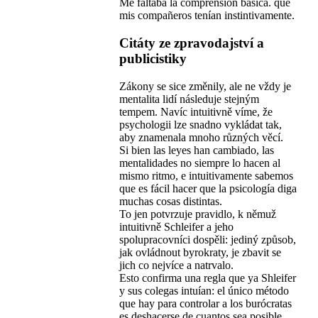
Me faltaba la comprensión básica. que
mis compañeros tenían instintivamente.
Citáty ze zpravodajství a
publicistiky
Zákony se sice změnily, ale ne vždy je
mentalita lidí následuje stejným
tempem. Navíc intuitivně víme, že
psychologii lze snadno vykládat tak,
aby znamenala mnoho různých věcí.
Si bien las leyes han cambiado, las
mentalidades no siempre lo hacen al
mismo ritmo, e intuitivamente sabemos
que es fácil hacer que la psicología diga
muchas cosas distintas.
To jen potvrzuje pravidlo, k němuž
intuitivně Schleifer a jeho
spolupracovníci dospěli: jediný způsob,
jak ovládnout byrokraty, je zbavit se
jich co nejvíce a natrvalo.
Esto confirma una regla que ya Shleifer
y sus colegas intuían: el único método
que hay para controlar a los burócratas
es deshacerse de cuantos sea posible,