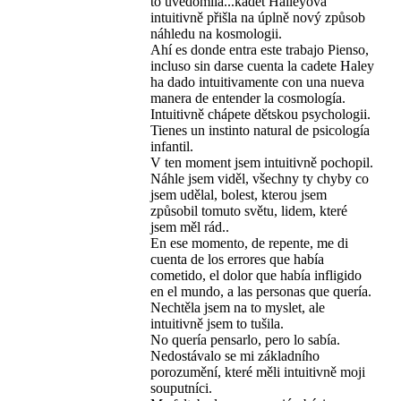
to uvědomila...kadet Haileyová
intuitivně přišla na úplně nový způsob
náhledu na kosmologii.
Ahí es donde entra este trabajo Pienso,
incluso sin darse cuenta la cadete Haley
ha dado intuitivamente con una nueva
manera de entender la cosmología.
Intuitivně chápete dětskou psychologii.
Tienes un instinto natural de psicología
infantil.
V ten moment jsem intuitivně pochopil.
Náhle jsem viděl, všechny ty chyby co
jsem udělal, bolest, kterou jsem
způsobil tomuto světu, lidem, které
jsem měl rád..
En ese momento, de repente, me di
cuenta de los errores que había
cometido, el dolor que había infligido
en el mundo, a las personas que quería.
Nechtěla jsem na to myslet, ale
intuitivně jsem to tušila.
No quería pensarlo, pero lo sabía.
Nedostávalo se mi základního
porozumění, které měli intuitivně moji
souputníci.