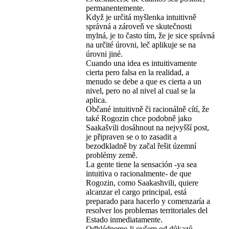
permanentemente.
Když je určitá myšlenka intuitivně
správná a zároveň ve skutečnosti
mylná, je to často tím, že je sice správná
na určité úrovni, leč aplikuje se na
úrovni jiné.
Cuando una idea es intuitivamente
cierta pero falsa en la realidad, a
menudo se debe a que es cierta a un
nivel, pero no al nivel al cual se la
aplica.
Občané intuitivně či racionálně cítí, že
také Rogozin chce podobně jako
Saakašvili dosáhnout na nejvyšší post,
je připraven se o to zasadit a
bezodkladně by začal řešit územní
problémy země.
La gente tiene la sensación -ya sea
intuitiva o racionalmente- de que
Rogozin, como Saakashvili, quiere
alcanzar el cargo principal, está
preparado para hacerlo y comenzaría a
resolver los problemas territoriales del
Estado inmediatamente.
Odhlédneme-li ovšem od důkazů