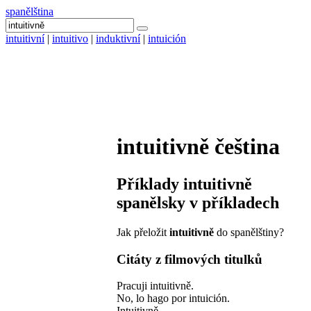
spanělština
intuitivní
|
intuitivo
|
induktivní
|
intuición
intuitivně
čeština
Příklady
intuitivně
spanělsky v příkladech
Jak přeložit
intuitivně
do spanělštiny?
Citáty z filmových titulků
Pracuji intuitivně.
No, lo hago por intuición.
Intuitivně.