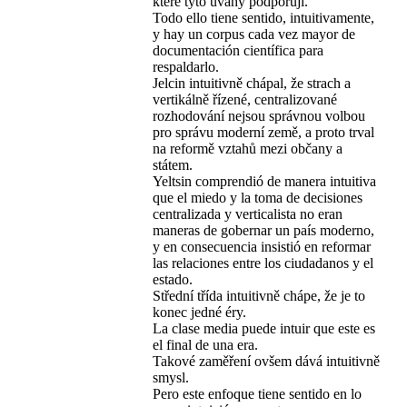
které tyto úvahy podporují.
Todo ello tiene sentido, intuitivamente,
y hay un corpus cada vez mayor de
documentación científica para
respaldarlo.
Jelcin intuitivně chápal, že strach a
vertikálně řízené, centralizované
rozhodování nejsou správnou volbou
pro správu moderní země, a proto trval
na reformě vztahů mezi občany a
státem.
Yeltsin comprendió de manera intuitiva
que el miedo y la toma de decisiones
centralizada y verticalista no eran
maneras de gobernar un país moderno,
y en consecuencia insistió en reformar
las relaciones entre los ciudadanos y el
estado.
Střední třída intuitivně chápe, že je to
konec jedné éry.
La clase media puede intuir que este es
el final de una era.
Takové zaměření ovšem dává intuitivně
smysl.
Pero este enfoque tiene sentido en lo