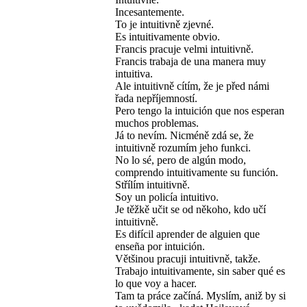
Incesantemente.
To je intuitivně zjevné.
Es intuitivamente obvio.
Francis pracuje velmi intuitivně.
Francis trabaja de una manera muy
intuitiva.
Ale intuitivně cítím, že je před námi
řada nepříjemností.
Pero tengo la intuición que nos esperan
muchos problemas.
Já to nevím. Nicméně zdá se, že
intuitivně rozumím jeho funkci.
No lo sé, pero de algún modo,
comprendo intuitivamente su función.
Střílím intuitivně.
Soy un policía intuitivo.
Je těžkě učit se od někoho, kdo učí
intuitivně.
Es difícil aprender de alguien que
enseña por intuición.
Většinou pracuji intuitivně, takže.
Trabajo intuitivamente, sin saber qué es
lo que voy a hacer.
Tam ta práce začíná. Myslím, aniž by si