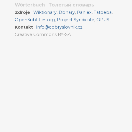
Wörterbuch
Толстый словарь
Zdroje
Wiktionary
,
Dbnary
,
Panlex
,
Tatoeba
,
OpenSubtitles.org
,
Project Syndicate
,
OPUS
Kontakt
info@dobryslovnik.cz
Creative Commons BY-SA