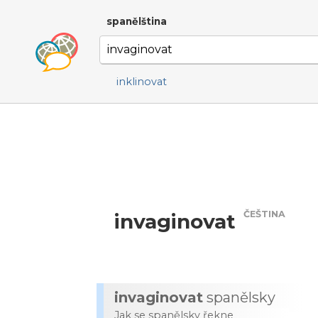
spanělština
inklinovat
ČEŠTINA
invaginovat
invaginovat
spanělsky
Jak se spanělsky řekne