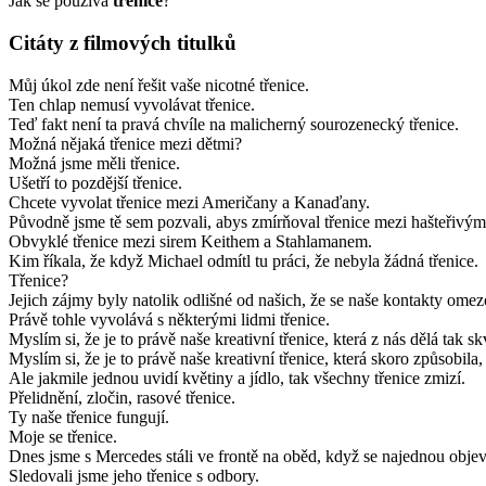
Jak se používá
třenice
?
Citáty z filmových titulků
Můj úkol zde není řešit vaše nicotné třenice.
Ten chlap nemusí vyvolávat třenice.
Teď fakt není ta pravá chvíle na malicherný sourozenecký třenice.
Možná nějaká třenice mezi dětmi?
Možná jsme měli třenice.
Ušetří to pozdější třenice.
Chcete vyvolat třenice mezi Američany a Kanaďany.
Původně jsme tě sem pozvali, abys zmírňoval třenice mezi hašteřivý
Obvyklé třenice mezi sirem Keithem a Stahlamanem.
Kim říkala, že když Michael odmítl tu práci, že nebyla žádná třenice.
Třenice?
Jejich zájmy byly natolik odlišné od našich, že se naše kontakty ome
Právě tohle vyvolává s některými lidmi třenice.
Myslím si, že je to právě naše kreativní třenice, která z nás dělá tak s
Myslím si, že je to právě naše kreativní třenice, která skoro způsobila, 
Ale jakmile jednou uvidí květiny a jídlo, tak všechny třenice zmizí.
Přelidnění, zločin, rasové třenice.
Ty naše třenice fungují.
Moje se třenice.
Dnes jsme s Mercedes stáli ve frontě na oběd, když se najednou objevil
Sledovali jsme jeho třenice s odbory.