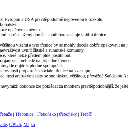
 mezi Evropou a USA pravděpodobně nepovedou k rozkolu.
bohatství.
lizace opačným směrem.
od na růst tažený domácí spotřebou zesiluje vnitřní třenice.
většinou v zemi a tyto třenice by se mohly docela dobře opakovat i na ji
vraživost uvnitř šíitské a sunnitské komunity.
ce, které nelze předem plně postihnout.
rganizací, nehledě na případné třenice.
bvykle dojde k plodné spolupráci.
ovnosti propastné a sociální třenice na vzestupu.
řenice mezi arabskými státy se sunnitskou většinou, převážně Saúdskou A
 nevymizí; dokonce lze pokládat za mnohem pravděpodobnější, že ještě 
třebaže
|
Třebonice
|
Třeboňsko
|
třeboňský
|
Třebíč
cate
,
OPUS
,
Majka