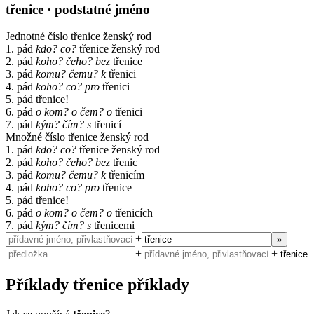
třenice
· podstatné jméno
Jednotné číslo
třenice
ženský rod
1. pád
kdo? co?
třenice
ženský rod
2. pád
koho? čeho?
bez
třenice
3. pád
komu? čemu?
k
třenici
4. pád
koho? co?
pro
třenici
5. pád
třenice!
6. pád
o kom? o čem?
o
třenici
7. pád
kým? čím?
s
třenicí
Množné číslo
třenice
ženský rod
1. pád
kdo? co?
třenice
ženský rod
2. pád
koho? čeho?
bez
třenic
3. pád
komu? čemu?
k
třenicím
4. pád
koho? co?
pro
třenice
5. pád
třenice!
6. pád
o kom? o čem?
o
třenicích
7. pád
kým? čím?
s
třenicemi
+
»
+
+
Příklady
třenice
příklady