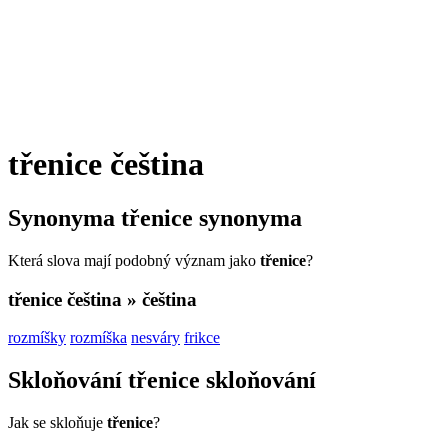
třenice
čeština
Synonyma
třenice
synonyma
Která slova mají podobný význam jako
třenice
?
třenice
čeština » čeština
rozmíšky
rozmíška
nesváry
frikce
Skloňování
třenice
skloňování
Jak se skloňuje
třenice
?