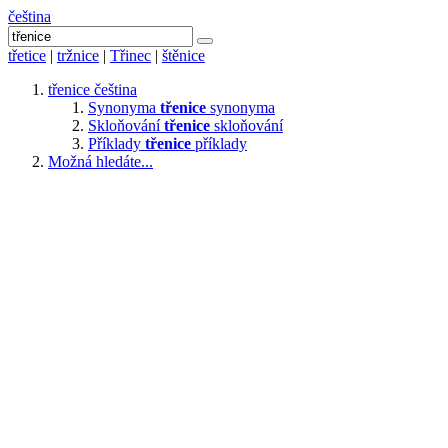
čeština
třetice
|
tržnice
|
Třinec
|
štěnice
třenice
čeština
Synonyma
třenice
synonyma
Skloňování
třenice
skloňování
Příklady
třenice
příklady
Možná hledáte...