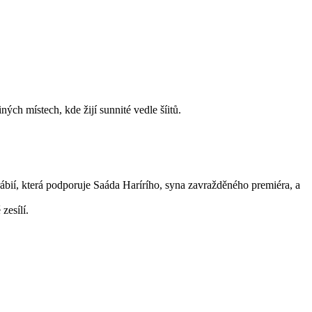
ných místech, kde žijí sunnité vedle šíitů.
rábií, která podporuje Saáda Harírího, syna zavražděného premiéra, a
zesílí.