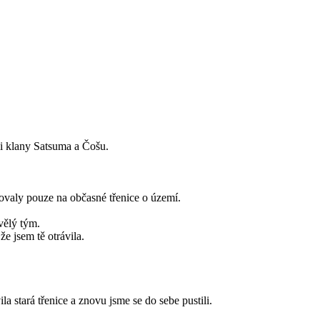
mi klany Satsuma a Čošu.
zovaly pouze na občasné třenice o území.
kvělý tým.
že jsem tě otrávila.
a stará třenice a znovu jsme se do sebe pustili.