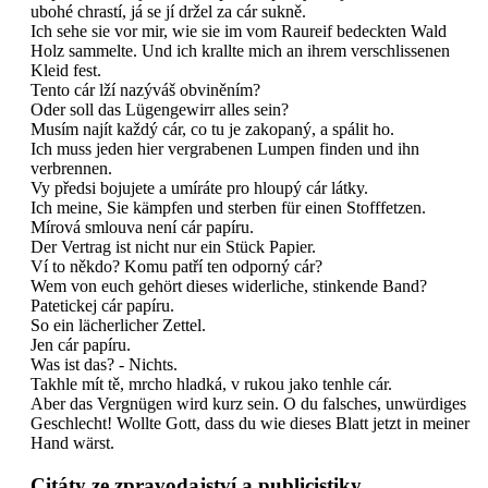
ubohé chrastí, já se jí držel za cár sukně.
Ich sehe sie vor mir, wie sie im vom Raureif bedeckten Wald
Holz sammelte. Und ich krallte mich an ihrem verschlissenen
Kleid fest.
Tento cár lží nazýváš obviněním?
Oder soll das Lügengewirr alles sein?
Musím najít každý cár, co tu je zakopaný, a spálit ho.
Ich muss jeden hier vergrabenen Lumpen finden und ihn
verbrennen.
Vy předsi bojujete a umíráte pro hloupý cár látky.
Ich meine, Sie kämpfen und sterben für einen Stofffetzen.
Mírová smlouva není cár papíru.
Der Vertrag ist nicht nur ein Stück Papier.
Ví to někdo? Komu patří ten odporný cár?
Wem von euch gehört dieses widerliche, stinkende Band?
Patetickej cár papíru.
So ein lächerlicher Zettel.
Jen cár papíru.
Was ist das? - Nichts.
Takhle mít tě, mrcho hladká, v rukou jako tenhle cár.
Aber das Vergnügen wird kurz sein. O du falsches, unwürdiges
Geschlecht! Wollte Gott, dass du wie dieses Blatt jetzt in meiner
Hand wärst.
Citáty ze zpravodajství a publicistiky