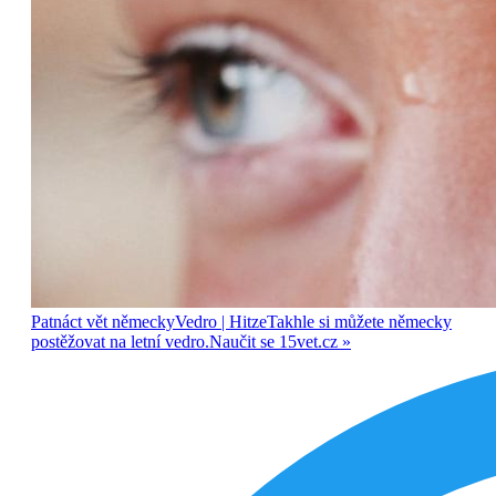
Patnáct vět německy
Vedro
| Hitze
Takhle si můžete německy
postěžovat na letní vedro.
Naučit se
15vet.cz »