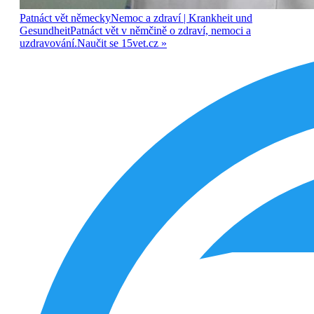
Patnáct vět německy
Nemoc a zdraví
| Krankheit und
Gesundheit
Patnáct vět v němčině o zdraví, nemoci a
uzdravování.
Naučit se
15vet.cz »