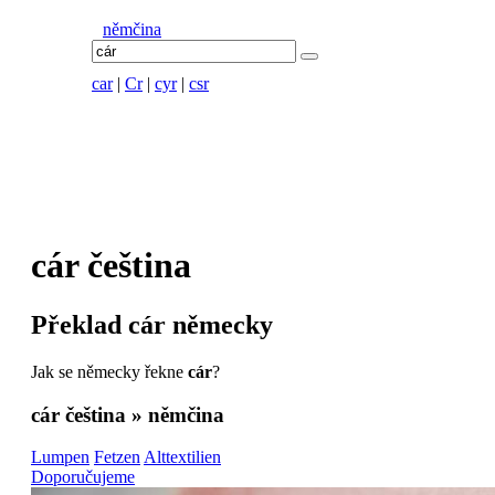
němčina
car
|
Cr
|
cyr
|
csr
cár
čeština
Překlad
cár
německy
Jak se německy řekne
cár
?
cár
čeština » němčina
Lumpen
Fetzen
Alttextilien
Doporučujeme