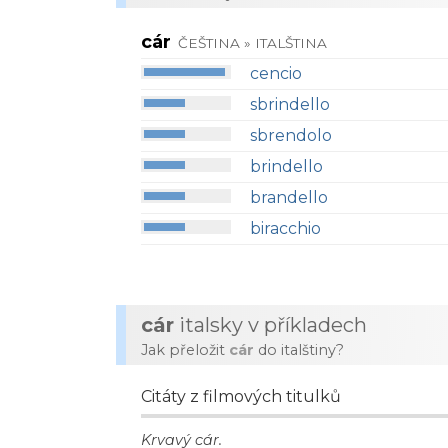
cár
ČEŠTINA » ITALŠTINA
cencio
sbrindello
sbrendolo
brindello
brandello
biracchio
cár
italsky v příkladech
Jak přeložit
cár
do italštiny?
Citáty z filmových titulků
Krvavý cár.