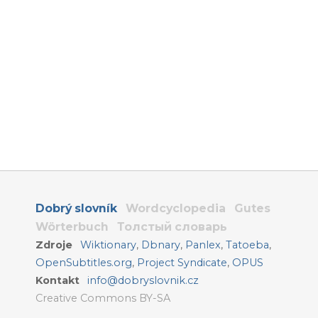
Dobrý slovník
Wordcyclopedia
Gutes
Wörterbuch
Толстый словарь
Zdroje
Wiktionary
,
Dbnary
,
Panlex
,
Tatoeba
,
OpenSubtitles.org
,
Project Syndicate
,
OPUS
Kontakt
info@dobryslovnik.cz
Creative Commons BY-SA