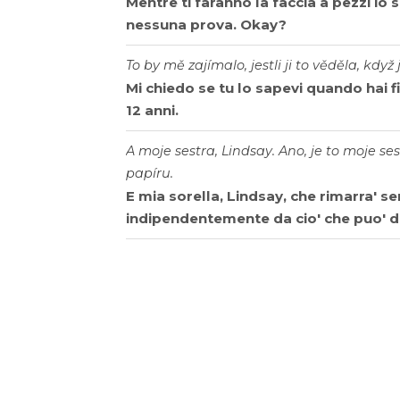
Mentre ti faranno la faccia a pezzi io 
nessuna prova. Okay?
To by mě zajímalo, jestli ji to věděla, když
Mi chiedo se tu lo sapevi quando hai f
12 anni.
A moje sestra, Lindsay. Ano, je to moje se
papíru.
E mia sorella, Lindsay, che rimarra' s
indipendentemente da cio' che puo' di