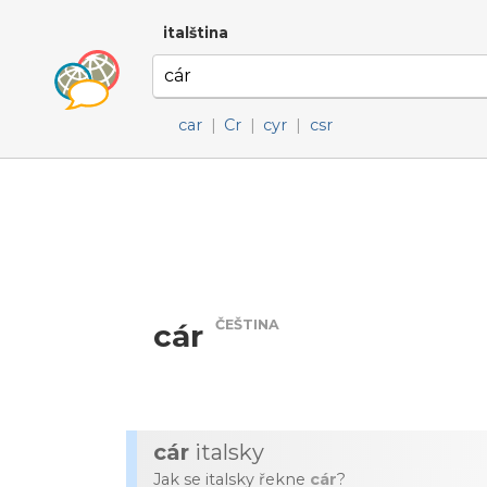
italština
car
|
Cr
|
cyr
|
csr
ČEŠTINA
cár
cár
italsky
Jak se italsky řekne
cár
?