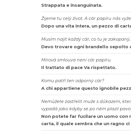
Strappata e insanguinata.
Žijeme tu celý život. A cár papíru nás vyž
Dopo una vita intera, un pezzo di carta
Musím najít každý cár, co tu je zakopaný, 
Devo trovare ogni brandello sepolto q
Mírová smlouva není cár papíru.
Il trattato di pace Va rispettato.
Komu patří ten odporný cár?
A chi appartiene questo ignobile pezza
Nemůžete zastřelit muže s důkazem, který 
vypadá jako kdyby se po něm plazil pavo
Non potete far fucilare un uomo con n
carta, il quale sembra che un ragno ci 