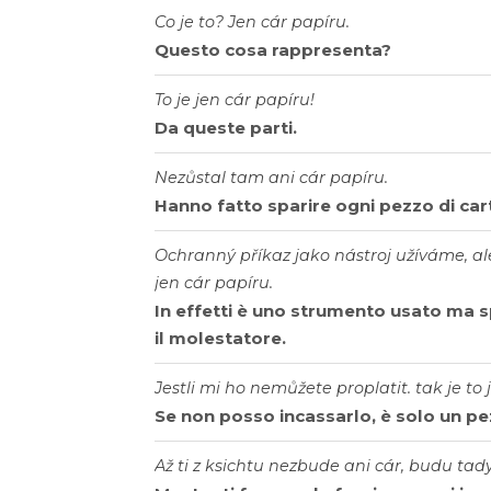
Co je to? Jen cár papíru.
Questo cosa rappresenta?
To je jen cár papíru!
Da queste parti.
Nezůstal tam ani cár papíru.
Hanno fatto sparire ogni pezzo di car
Ochranný příkaz jako nástroj užíváme, al
jen cár papíru.
In effetti è uno strumento usato ma s
il molestatore.
Jestli mi ho nemůžete proplatit. tak je to 
Se non posso incassarlo, è solo un pe
Až ti z ksichtu nezbude ani cár, budu tad