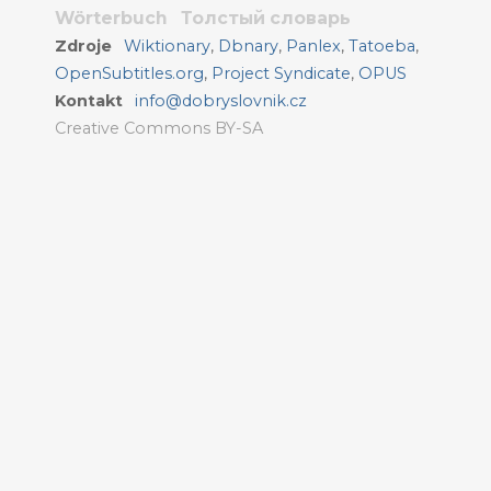
Wörterbuch
Толстый словарь
Zdroje
Wiktionary
,
Dbnary
,
Panlex
,
Tatoeba
,
OpenSubtitles.org
,
Project Syndicate
,
OPUS
Kontakt
info@dobryslovnik.cz
Creative Commons BY-SA