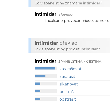
Co v spanělštině znamená
intimidar
?
intimidar
sloveso
—
Inculcar o provocar miedo, temor o
intimidar
překlad
Jak z spanělštiny přeložit
intimidar
?
intimidar
SPANĚLŠTINA » ČEŠTINA
zastrašovat
zastrašit
šikanovat
postrašit
odstrašit