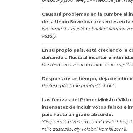
příspěvky jsou nelegální nebo že jsem n
Causará problemas en la cumbre al int
de la Unión Soviética presentes en la 
Na summitu vyvolá pohoršení snahou zas
vazaly.
En su propio país, está creciendo la c
dañando a Rusia al insultar e intimid
Dostává svou zemi do izolace mezi vyděděn
Después de un tiempo, deja de intimi
Po čase přestane nahánět strach.
Las fuerzas del Primer Ministro Vikto
insensatez de incluir votos falsos e in
país hasta un grado absurdo.
Síly premiéra Viktora Janukovyče hloupě 
míře zastrašovaly volební komisi země.