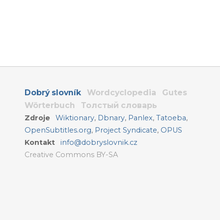
Dobrý slovník
Wordcyclopedia
Gutes
Wörterbuch
Толстый словарь
Zdroje
Wiktionary
,
Dbnary
,
Panlex
,
Tatoeba
,
OpenSubtitles.org
,
Project Syndicate
,
OPUS
Kontakt
info@dobryslovnik.cz
Creative Commons BY-SA