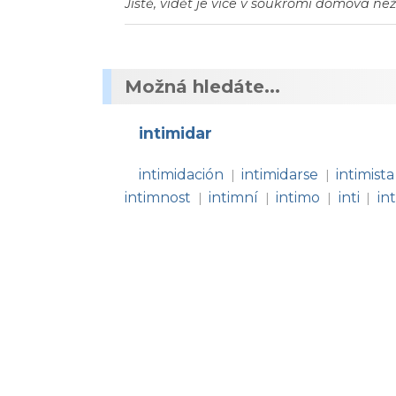
Jistě, vidět je více v soukromí domova než
Možná hledáte...
intimidar
intimidación
intimidarse
intimista
|
|
intimnost
intimní
intimo
inti
in
|
|
|
|