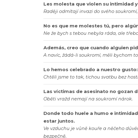
Les molesta que violen su intimidad y 
Raději odmítají invazi do svého soukromí
No es que me molestes tú, pero algún
Ne že bych s tebou nebyla ráda, ale třeb
Además, creo que cuando alguien pide
A navíc, žádá-li soukromí, měli bychom to
Lo hemos celebrado a nuestro gusto: A
Chtěli jsme to tak, tichou svatbu bez hostí
Las víctimas de asesinato no gozan de
Oběti vražd nemají na soukromí nárok.
Donde todo huele a humo e intimidad, s
estar juntos.
Ve vzduchu je vůně kouře a něčeho důvěrn
bezpečně.