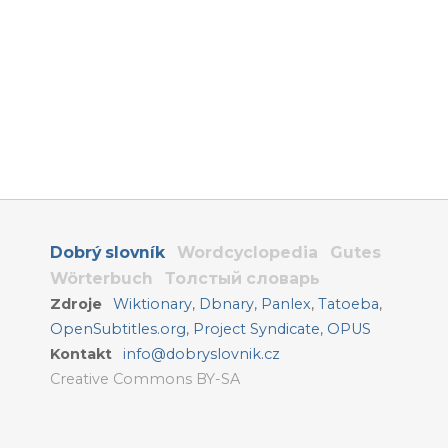
Dobrý slovník
Wordcyclopedia
Gutes
Wörterbuch
Толстый словарь
Zdroje
Wiktionary
,
Dbnary
,
Panlex
,
Tatoeba
,
OpenSubtitles.org
,
Project Syndicate
,
OPUS
Kontakt
info@dobryslovnik.cz
Creative Commons BY-SA