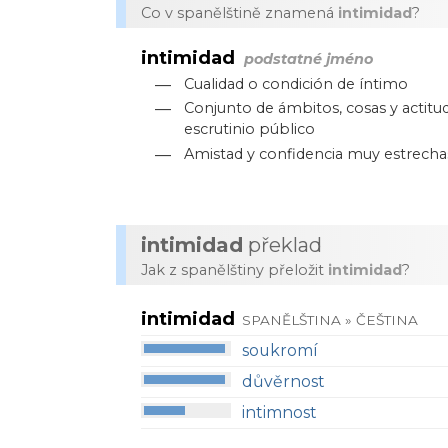
Co v spanělštině znamená
intimidad
?
intimidad
podstatné jméno
—
Cualidad o condición de íntimo
—
Conjunto de ámbitos, cosas y actitu
escrutinio público
—
Amistad y confidencia muy estrecha
intimidad
překlad
Jak z spanělštiny přeložit
intimidad
?
intimidad
SPANĚLŠTINA » ČEŠTINA
soukromí
důvěrnost
intimnost