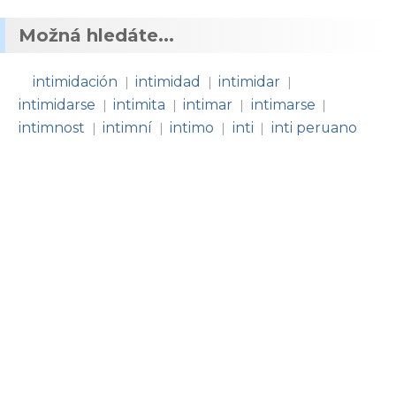
Možná hledáte...
intimidación
intimidad
intimidar
|
|
|
intimidarse
intimita
intimar
intimarse
|
|
|
|
intimnost
intimní
intimo
inti
inti peruano
|
|
|
|