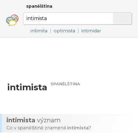
spanělština
intimita
|
optimista
|
intimidar
SPANĚLŠTINA
intimista
intimista
význam
Co v spanělštině znamená
intimista
?