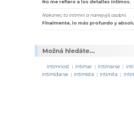
No me refiero a los detalles íntimos.
Nakonec to intimní a nanejvýš osobní.
Finalmente, lo más profundo y absol
Možná hledáte...
intimnost
intimar
intimarse
int
|
|
|
intimidarse
intimista
intimita
inti
|
|
|