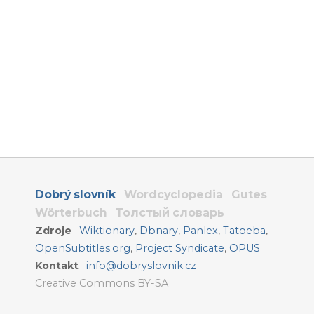
Dobrý slovník
Wordcyclopedia
Gutes
Wörterbuch
Толстый словарь
Zdroje
Wiktionary
,
Dbnary
,
Panlex
,
Tatoeba
,
OpenSubtitles.org
,
Project Syndicate
,
OPUS
Kontakt
info@dobryslovnik.cz
Creative Commons BY-SA