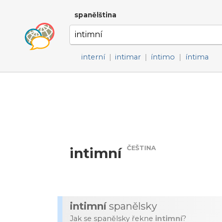
spanělština
interní
|
intimar
|
íntimo
|
íntima
ČEŠTINA
intimní
intimní
spanělsky
Jak se spanělsky řekne
intimní
?