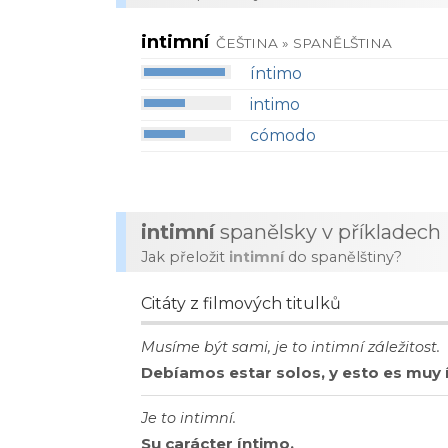
intimní
ČEŠTINA » SPANĚLŠTINA
íntimo
intimo
cómodo
intimní
spanělsky v příkladech
Jak přeložit
intimní
do spanělštiny?
Citáty z filmových titulků
Musíme být sami, je to intimní záležitost.
Debíamos estar solos, y esto es muy 
Je to intimní.
Su carácter íntimo.