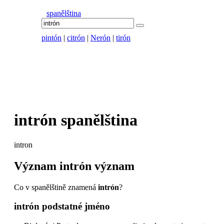
spanělština
pintón
|
citrón
|
Nerón
|
tirón
intrón
spanělština
intron
Význam
intrón
význam
Co v spanělštině znamená
intrón
?
intrón
podstatné jméno