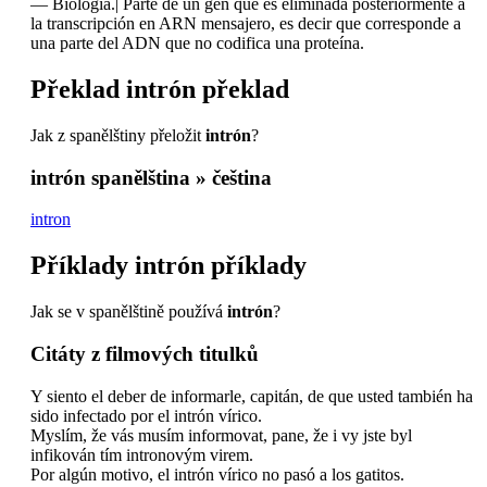
—
Biología.| Parte de un gen que es eliminada posteriormente a
la transcripción en ARN mensajero, es decir que corresponde a
una parte del ADN que no codifica una proteína.
Překlad
intrón
překlad
Jak z spanělštiny přeložit
intrón
?
intrón
spanělština » čeština
intron
Příklady
intrón
příklady
Jak se v spanělštině používá
intrón
?
Citáty z filmových titulků
Y siento el deber de informarle, capitán, de que usted también ha
sido infectado por el intrón vírico.
Myslím, že vás musím informovat, pane, že i vy jste byl
infikován tím intronovým virem.
Por algún motivo, el intrón vírico no pasó a los gatitos.