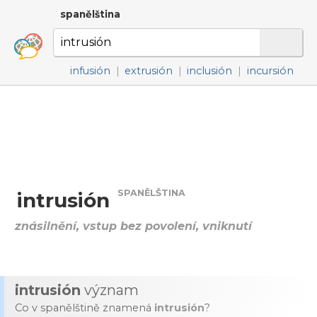
spanělština
infusión
|
extrusión
|
inclusión
|
incursión
SPANĚLŠTINA
intrusión
znásilnění, vstup bez povolení, vniknutí
intrusión
význam
Co v spanělštině znamená
intrusión
?