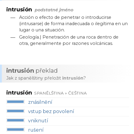
intrusión
podstatné jméno
—
Acción o efecto de penetrar o introducirse
(intrusarse) de forma inadecuada o ilegítima en un
lugar o una situación.
—
Geología.| Penetración de una roca dentro de
otra, generalmente por razones volcánicas.
intrusión
překlad
Jak z spanělštiny přeložit
intrusión
?
intrusión
SPANĚLŠTINA » ČEŠTINA
znásilnění
vstup bez povolení
vniknutí
rušení