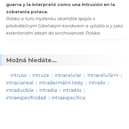
guerra y la interpretó como una intrusión en la
soberanía polaca.
Polsko si tuto myšlenku okamžitě spojilo s
předválečným Gdaňským koridorem a vyložilo si ji jako
exteritoriální zásah do svrchovanosti Polska.
Možná hledáte...
intruso
intruze
intracelular
intracelulární
|
|
|
|
intracraneal
intradermální testy
intrado
|
|
|
intraducible
intradía
intradós
|
|
|
intraespecificidad
intraespecífica
|