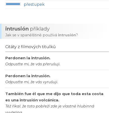
přestupek
intrusión
příklady
Jak se v spanělštině používá
intrusión
?
Citáty z filmových titulků
Perdonen la intrusión.
Odpusťte mi, že vás přerušuji.
Perdonen la intrusión.
Odpusťte mi, že vás vyrušuji.
También fue él que me dijo que toda esta costa
es una intrusión volcánica.
Též říkal. že toto pobřeží zde je vlastně hlubinná
vyvřelina.