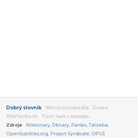
Dobrý slovník
Wordcyclopedia
Gutes
Wörterbuch
Толстый словарь
Zdroje
Wiktionary
,
Dbnary
,
Panlex
,
Tatoeba
,
OpenSubtitles.org
,
Project Syndicate
,
OPUS