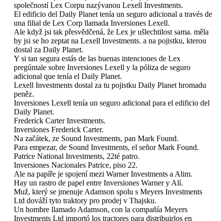
společností Lex Corpu nazývanou Lexell Investments.
El edificio del Daily Planet tenía un seguro adicional a través de
una filial de Lex Corp llamada Inversiones Lexell.
Ale když jsi tak přesvědčená, že Lex je ušlechtilost sama. měla
by jsi se ho zeptat na Lexell Investments. a na pojistku, kterou
dostal za Daily Planet.
Y si tan segura estás de las buenas intenciones de Lex
pregúntale sobre Inversiones Lexell y la póliza de seguro
adicional que tenía el Daily Planet.
Lexell Investments dostal za tu pojistku Daily Planet hromadu
peněz.
Inversiones Lexell tenía un seguro adicional para el edificio del
Daily Planet.
Frederick Carter Investments.
Inversiones Frederick Carter.
Na začátek, ze Sound Investments, pan Mark Found.
Para empezar, de Sound Investments, el señor Mark Found.
Patrice National Investments, 22té patro.
Inversiones Nacionales Patrice, piso 22.
Ale na papíře je spojení mezi Warner Investments a Alim.
Hay un rastro de papel entre Inversiones Warner y Alí.
Muž, který se jmenuje Adamson spolu s Meyers Investments
Ltd dováží tyto traktory pro prodej v Thajsku.
Un hombre llamado Adamson, con la compañía Meyers
Investments Ltd importó los tractores para distribuirlos en