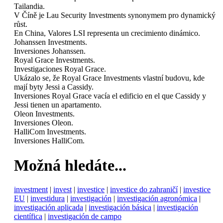
Tailandia.
V Číně je Lau Security Investments synonymem pro dynamický
růst.
En China, Valores LSI representa un crecimiento dinámico.
Johanssen Investments.
Inversiones Johanssen.
Royal Grace Investments.
Investigaciones Royal Grace.
Ukázalo se, že Royal Grace Investments vlastní budovu, kde
mají byty Jessi a Cassidy.
Inversiones Royal Grace vacía el edificio en el que Cassidy y
Jessi tienen un apartamento.
Oleon Investments.
Inversiones Oleon.
HalliCom Investments.
Inversiones HalliCom.
Možná hledáte...
investment
|
invest
|
investice
|
investice do zahraničí
|
investice
EU
|
investidura
|
investigación
|
investigación agronómica
|
investigación aplicada
|
investigación básica
|
investigación
científica
|
investigación de campo