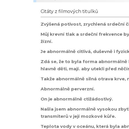
Citáty z filmových titulků
Zvýšená potivost, zrychlená srdeční 
Můj krevní tlak a srdeční frekvence b
žízní.
Je abnormálně citlivá, duševně i fyzic
Zdá se, že to byla forma abnormálně 
hlavně děti, mají. aby utekli před něčím
Takže abnormálně silná otrava krve, 
Abnormálně perverzní.
On je abnormálně ctižádostivý.
Našla jsem abnormálně vysokou zbyt
transmiterů v její mozkové kůře.
Teplota vody v oceánu, která byla a