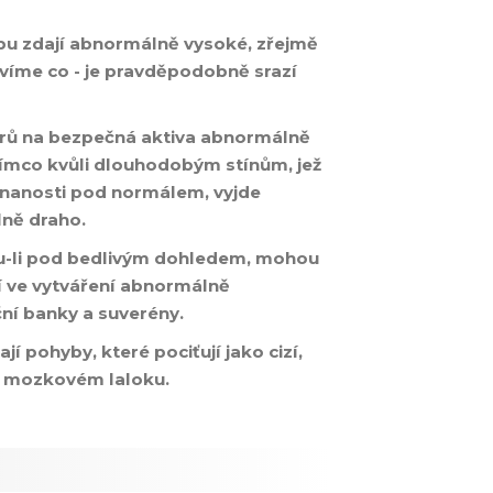
obu zdají abnormálně vysoké, zřejmě
evíme co - je pravděpodobně srazí
torů na bezpečná aktiva abnormálně
atímco kvůli dlouhodobým stínům, jež
tnanosti pod normálem, vyjde
lně draho.
sou-li pod bedlivým dohledem, mohou
í ve vytváření abnormálně
ční banky a suverény.
ají pohyby, které pociťují jako cizí,
 v mozkovém laloku.