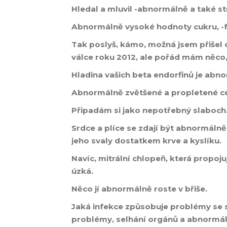
Hledal a mluvil -abnormálně a také str
Abnormálně vysoké hodnoty cukru, -f
Tak poslyš, kámo, možná jsem přišel
válce roku 2012, ale pořád mám něco, 
Hladina vašich beta endorfinů je abn
Abnormálně zvětšené a propletené c
Připadám si jako nepotřebný slaboch
Srdce a plíce se zdají být abnormálně
jeho svaly dostatkem krve a kyslíku.
Navíc, mitrální chlopeň, která propoj
úzká.
Něco jí abnormálně roste v břiše.
Jaká infekce způsobuje problémy se 
problémy, selhání orgánů a abnormáln