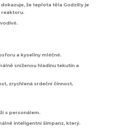
dokazuje, že teplota těla Godzilly je
 reaktoru.
vodivé.
sforu a kyseliny mléčné.
álně sníženou hladinu tekutin a
st, zrychlená srdeční činnost,
ží s personálem.
málně inteligentní šimpanz, který.