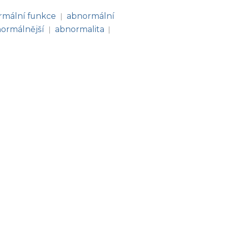
rmální funkce
abnormální
|
ormálnější
abnormalita
|
|