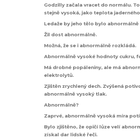
Godzilly začala vracet do normálu. To 
stejně vysoká, jako teplota jaderného
Ledaže by jeho tělo bylo abnormálně 
Žil dost abnormálně.
Možná, že se i abnormálně rozkládá.
Abnormálně vysoké hodnoty cukru, fo
Má drobné popáleniny, ale má abnorm
elektrolytů.
Zjištěn zrychlený dech. Zvýšená potivo
abnormálně vysoký tlak.
Abnormálně?
Zaprvé, abnormálně vysoká míra potí
Bylo zjištěno, že opičí lůze velí abnor
získal dar lidské řeči.