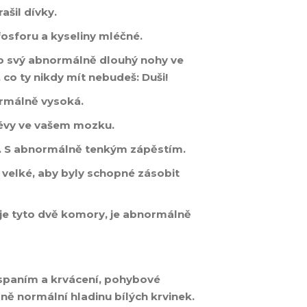
ašil dívky.
osforu a kyseliny mléčné.
 o svý abnormálně dlouhý nohy ve
co ty nikdy mít nebudeš: Duši!
ormálně vysoká.
évy ve vašem mozku.
. S abnormálně tenkým zápěstím.
 velké, aby byly schopné zásobit
uje tyto dvě komory, je abnormálně
spaním a krvácení, pohybové
ě normální hladinu bílých krvinek.