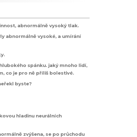
činnost, abnormálně vysoký tlak.
yly abnormálně vysoké, a umírání
ky.
hlubokého spánku. jaký mnoho lidí,
, co je pro ně příliš bolestivé.
neřekl byste?
kovou hladinu neurálních
bnormálně zvýšena, se po průchodu