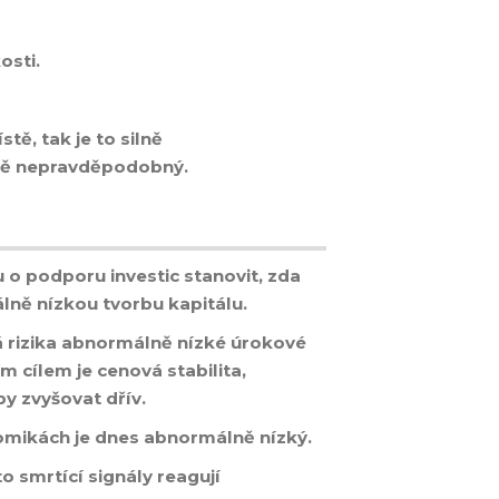
osti.
ě, tak je to silně
ně nepravděpodobný.
 o podporu investic stanovit, zda
lně nízkou tvorbu kapitálu.
á rizika abnormálně nízké úrokové
m cílem je cenová stabilita,
zby zvyšovat dřív.
mikách je dnes abnormálně nízký.
to smrtící signály reagují