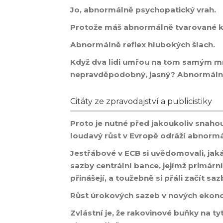
Jo, abnormálně psychopatický vrah.
Protože máš abnormálně tvarované k
Abnormálně reflex hlubokých šlach.
Když dva lidi umřou na tom samým míst
nepravděpodobný, jasný? Abnormál
Citáty ze zpravodajství a publicistiky
Proto je nutné před jakoukoliv snahou
loudavý růst v Evropě odráží abnormá
Jestřábové v ECB si uvědomovali, jak
sazby centrální bance, jejímž primární
přinášejí, a toužebně si přáli začít sa
Růst úrokových sazeb v nových ekono
Zvlástní je, že rakovinové buňky na ty