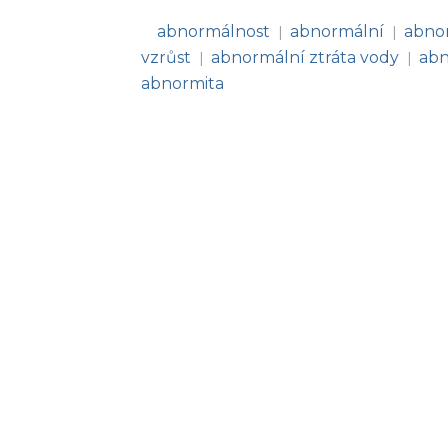
abnormálnost
abnormální
abno
|
|
vzrůst
abnormální ztráta vody
abn
|
|
abnormita