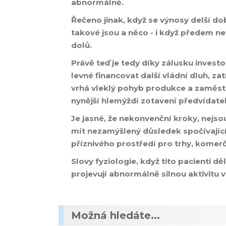
abnormálně.
Řečeno jinak, když se výnosy delší d
takové jsou a něco - i když předem n
dolů.
Právě teď je tedy díky zálusku inves
levné financovat další vládní dluh, z
vrhá vleklý pohyb produkce a zaměs
nynější hlemýždí zotavení předvídate
Je jasné, že nekonvenční kroky, nej
mít nezamýšlený důsledek spočívajíc
příznivého prostředí pro trhy, komer
Slovy fyziologie, když tito pacienti děl
projevují abnormálně silnou aktivitu
Možná hledáte...