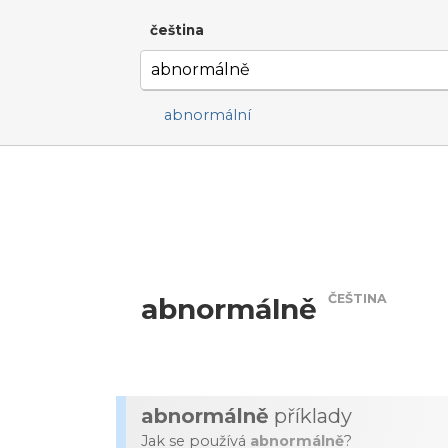
čeština
abnormální
ČEŠTINA
abnormálně
abnormálně
příklady
Jak se používá
abnormálně
?