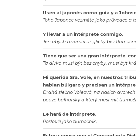
Usen al japonés como guía y a Johns
Toho Japonce vezměte jako průvodce a t
Y llevar a un intérprete conmigo.
Jen abych rozuměl anglicky bez tlumoční
Tiene que ser una gran intérprete, con
Ta dívka musí být bez chyby, musí být krás
Mi querida Sra. Vole, en nuestros tri
hablan búlgaro y precisan un intérpre
Drahá slečno Voleová, na našich dvorech 
pouze bulharsky a který musí mít tlumoč
Le hará de intérprete.
Poslouží jako tlumočník.
Estoy seguro que el Comandante Richa