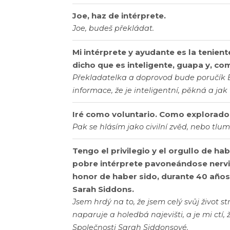
Joe, haz de intérprete.
Joe, budeš překládat.
Mi intérprete y ayudante es la tenient
dicho que es inteligente, guapa y, co
Překladatelka a doprovod bude poručík El
informace, že je inteligentní, pěkná a jak
Iré como voluntario. Como explorador
Pak se hlásím jako civilní zvěd, nebo tlum
Tengo el privilegio y el orgullo de ha
pobre intérprete pavoneándose nervio
honor de haber sido, durante 40 años
Sarah Siddons.
Jsem hrdý na to, že jsem celý svůj život st
naparuje a holedbá najevišti, a je mi ctí, 
Společnosti Sarah Siddonsové.