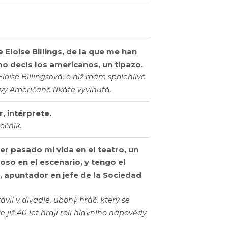
e Eloise Billings, de la que me han
mo decís los americanos, un tipazo.
oise Billingsová, o níž mám spolehlivé
 vy Američané říkáte vyvinutá.
, intérprete.
očník.
ber pasado mi vida en el teatro, un
so en el escenario, y tengo el
, apuntador en jefe de la Sociedad
rávil v divadle, ubohý hráč, který se
že již 40 let hraji roli hlavního nápovědy