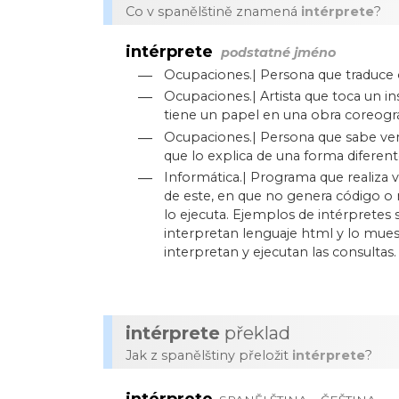
Co v spanělštině znamená
intérprete
?
intérprete
podstatné jméno
—
Ocupaciones.| Persona que traduce 
—
Ocupaciones.| Artista que toca un i
tiene un papel en una obra coreográfi
—
Ocupaciones.| Persona que sabe ver 
que lo explica de una forma diferente
—
Informática.| Programa que realiza v
de este, en que no genera código o n
lo ejecuta. Ejemplos de intérpretes 
interpretan lenguaje html y lo mues
interpretan y ejecutan las consultas.
intérprete
překlad
Jak z spanělštiny přeložit
intérprete
?