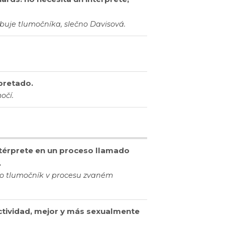
řebuje tlumočníka, slečno Davisová.
rpretado.
očí.
intérprete en un proceso llamado
.
ko tlumočník v procesu zvaném
 actividad, mejor y más sexualmente