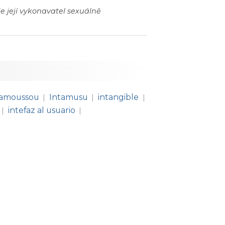
je její vykonavatel sexuálně
tamoussou
Intamusu
intangible
|
|
|
intefaz al usuario
|
|