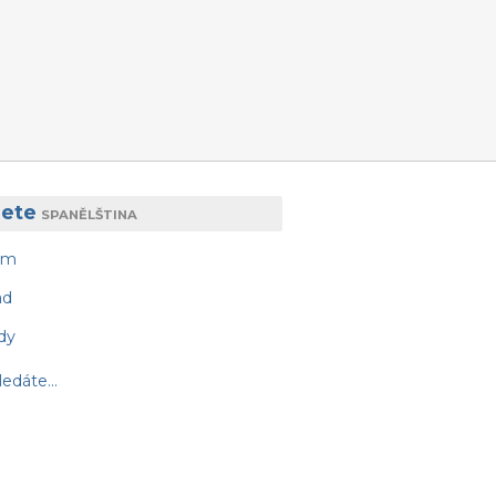
rete
SPANĚLŠTINA
am
ad
dy
edáte...