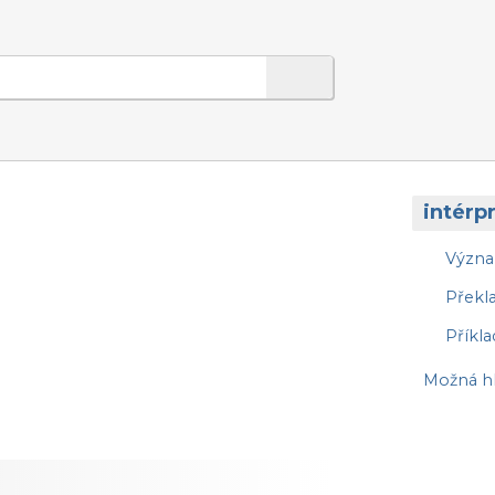
intérp
Význ
Překl
Příkla
Možná hl