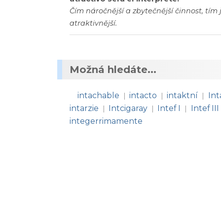
Čím náročnější a zbytečnější činnost, tím 
atraktivnější.
Možná hledáte...
intachable
intacto
intaktní
In
|
|
|
intarzie
Intcigaray
Intef I
Intef III
|
|
|
integerrimamente