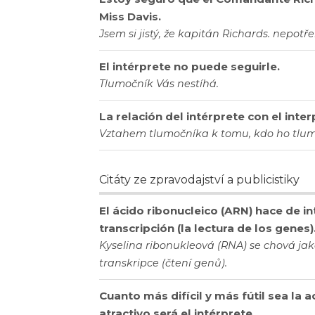
Miss Davis.
Jsem si jistý, že kapitán Richards. nepot
El intérprete no puede seguirle.
Tlumočník Vás nestíhá.
La relación del intérprete con el inte
Vztahem tlumočníka k tomu, kdo ho tlum
Citáty ze zpravodajství a publicistiky
El ácido ribonucleico (ARN) hace de 
transcripción (la lectura de los genes)
Kyselina ribonukleová (RNA) se chová ja
transkripce (čtení genů).
Cuanto más difícil y más fútil sea la
atractivo será el intérprete.