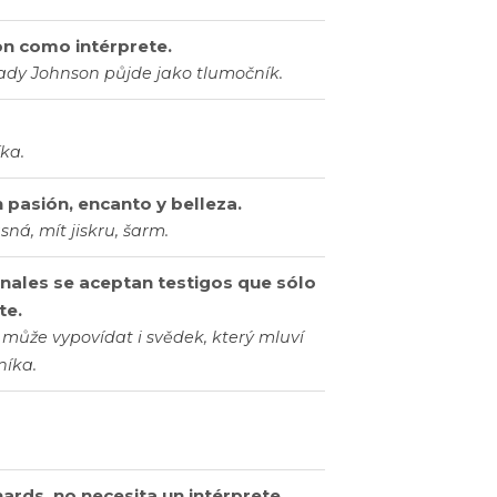
on como intérprete.
ady Johnson půjde jako tlumočník.
ka.
 pasión, encanto y belleza.
ná, mít jiskru, šarm.
bunales se aceptan testigos que sólo
te.
může vypovídat i svědek, který mluví
níka.
rds. no necesita un intérprete,