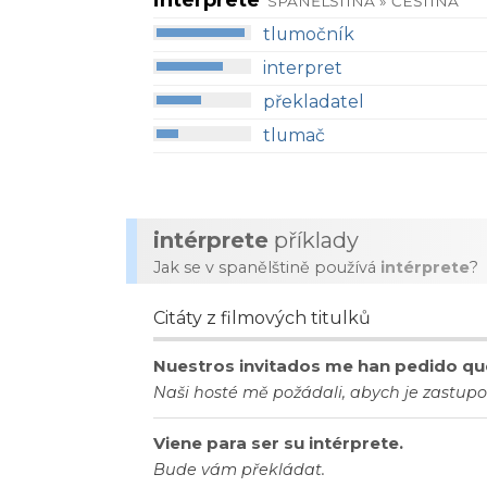
intérprete
SPANĚLŠTINA » ČEŠTINA
tlumočník
interpret
překladatel
tlumač
intérprete
příklady
Jak se v spanělštině používá
intérprete
?
Citáty z filmových titulků
Nuestros invitados me han pedido que
Naši hosté mě požádali, abych je zastupov
Viene para ser su intérprete.
Bude vám překládat.