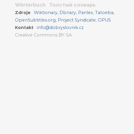
Wörterbuch
Толстый словарь
Zdroje
Wiktionary
,
Dbnary
,
Panlex
,
Tatoeba
,
OpenSubtitles.org
,
Project Syndicate
,
OPUS
Kontakt
info@dobryslovnik.cz
Creative Commons BY-SA