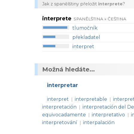
Jak z spanělštiny přeložit
interprete
?
interprete
SPANĚLŠTINA » ČEŠTINA
tlumočník
překladatel
interpret
Možná hledáte...
interpretar
interpret
interpretable
interpre
|
|
interpretación
interpretación del D
|
equivocadamente
interpretativo
i
|
|
interpretování
interpalación
|