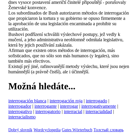
dnes vysoce postavení američtí činitelé připouštějí - porušovaly
Ženevské konvence.
Los subordinados de Bush autorizaron métodos de interrogación
que propiciaron la tortura y su gobierno se opuso firmemente a
la aprobación de una legislación encaminada a prohibir su
utilización.
Bushovi podřízení schválili výslechové postupy, jež vedly k
mučení, a jeho administrativa neoblomně odmítala legislativu,
která by jejich používání zakázala.
Afirman que existen otros métodos de interrogación, más
sofisticados, que no sólo son más humanos (y legales), sino
también más efectivos.
Existují prý jiné, rafinovanější metody výslechu, které jsou nejen
humánnější (a právně čistší), ale i účinnější.
Možná hledáte...
interrogación blanca
|
interrogación roja
|
interrogado
|
interrogador
|
interrogante
|
interrogar
|
interrogativamente
|
interrogativo
|
interrogatorio
|
interracial
|
interracialidad
|
interracialismo
Dobrý slovník
Wordcyclopedia
Gutes Wörterbuch
Толстый словарь