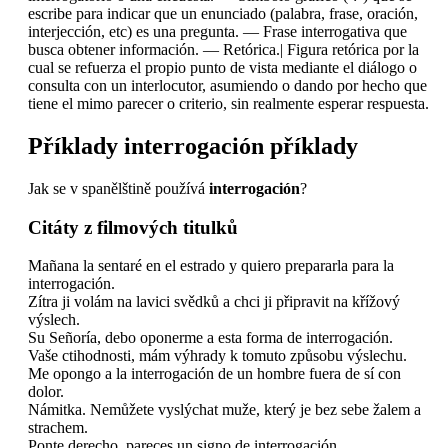
escribe para indicar que un enunciado (palabra, frase, oración,
interjección, etc) es una pregunta.
—
Frase interrogativa que
busca obtener información.
—
Retórica.| Figura retórica por la
cual se refuerza el propio punto de vista mediante el diálogo o
consulta con un interlocutor, asumiendo o dando por hecho que
tiene el mimo parecer o criterio, sin realmente esperar respuesta.
Příklady
interrogación
příklady
Jak se v spanělštině používá
interrogación
?
Citáty z filmových titulků
Mañana la sentaré en el estrado y quiero prepararla para la
interrogación.
Zítra ji volám na lavici svědků a chci ji připravit na křížový
výslech.
Su Señoría, debo oponerme a esta forma de interrogación.
Vaše ctihodnosti, mám výhrady k tomuto způsobu výslechu.
Me opongo a la interrogación de un hombre fuera de sí con
dolor.
Námitka. Nemůžete vyslýchat muže, který je bez sebe žalem a
strachem.
Ponte derecho, pareces un signo de interrogación.