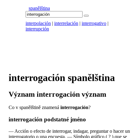
spanělština
interpolación
|
interrelación
|
interrogativo
|
interrupción
interrogación
spanělština
Význam
interrogación
význam
Co v spanělštině znamená
interrogación
?
interrogación
podstatné jméno
—
Acción o efecto de interrogar, indagar, preguntar o hacer un
interrogatorio o una encuesta.
—
Símbolo gráfico ( ? ) que se