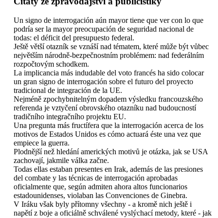
Citáty ze zpravodajství a publicistiky
Un signo de interrogación aún mayor tiene que ver con lo que
podría ser la mayor preocupación de seguridad nacional de
todas: el déficit del presupuesto federal.
Ještě větší otazník se vznáší nad tématem, které může být vůbec
největším národně-bezpečnostním problémem: nad federálním
rozpočtovým schodkem.
La implicancia más indudable del voto francés ha sido colocar
un gran signo de interrogación sobre el futuro del proyecto
tradicional de integración de la UE.
Nejméně zpochybnitelným dopadem výsledku francouzského
referenda je vztyčení obrovského otazníku nad budoucností
tradičního integračního projektu EU.
Una pregunta más fructífera que la interrogación acerca de los
motivos de Estados Unidos es cómo actuará éste una vez que
empiece la guerra.
Plodnější než hledání amerických motivů je otázka, jak se USA
zachovají, jakmile válka začne.
Todas ellas estaban presentes en Irak, además de las presiones
del combate y las técnicas de interrogación aprobadas
oficialmente que, según admiten ahora altos funcionarios
estadounidenses, violaban las Convenciones de Ginebra.
V Iráku však byly přítomny všechny - a kromě nich ještě i
napětí z boje a oficiálně schválené vyslýchací metody, které - jak