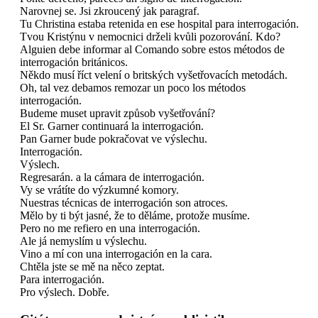
Narovnej se. Jsi zkroucený jak paragraf.
Tu Christina estaba retenida en ese hospital para interrogación.
Tvou Kristýnu v nemocnici drželi kvůli pozorování. Kdo?
Alguien debe informar al Comando sobre estos métodos de
interrogación británicos.
Někdo musí říct velení o britských vyšetřovacích metodách.
Oh, tal vez debamos remozar un poco los métodos
interrogación.
Budeme muset upravit způsob vyšetřování?
El Sr. Garner continuará la interrogación.
Pan Garner bude pokračovat ve výslechu.
Interrogación.
Výslech.
Regresarán. a la cámara de interrogación.
Vy se vrátíte do výzkumné komory.
Nuestras técnicas de interrogación son atroces.
Mělo by ti být jasné, že to děláme, protože musíme.
Pero no me refiero en una interrogación.
Ale já nemyslím u výslechu.
Vino a mí con una interrogación en la cara.
Chtěla jste se mě na něco zeptat.
Para interrogación.
Pro výslech. Dobře.