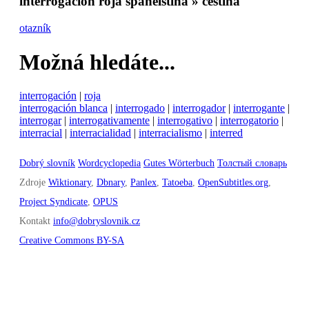
interrogación roja
spanělština » čeština
otazník
Možná hledáte...
interrogación
|
roja
interrogación blanca
|
interrogado
|
interrogador
|
interrogante
|
interrogar
|
interrogativamente
|
interrogativo
|
interrogatorio
|
interracial
|
interracialidad
|
interracialismo
|
interred
Dobrý slovník
Wordcyclopedia
Gutes Wörterbuch
Толстый словарь
Zdroje
Wiktionary
,
Dbnary
,
Panlex
,
Tatoeba
,
OpenSubtitles.org
,
Project Syndicate
,
OPUS
Kontakt
info@dobryslovnik.cz
Creative Commons BY-SA