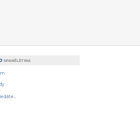
o
SPANĚLŠTINA
am
dy
edáte...