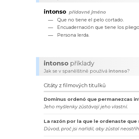
intonso
přídavné jméno
—
Que no tiene el pelo cortado.
—
Encuadernación que tiene los pliegos
—
Persona lerda.
intonso
příklady
Jak se v spanělštině používá
intonso
?
Citáty z filmových titulků
Dominus ordenó que permanezcas in
Jeho myšlenky zůstávají jeho vlastní.
La razón por la que le ordenaste que
Důvod, proč jsi nařídil, aby zůstal neostří