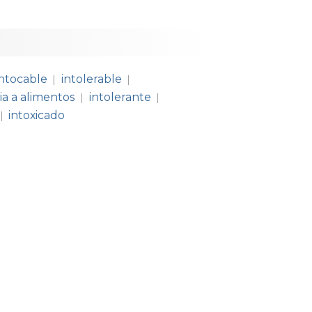
intocable
intolerable
|
|
ia a alimentos
intolerante
|
|
intoxicado
|