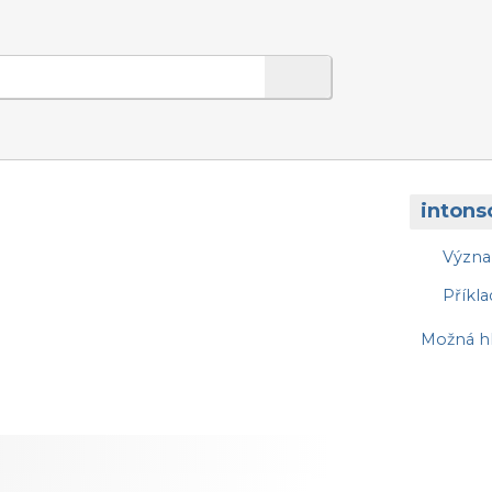
intons
Význ
Příkla
Možná hl