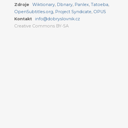
Zdroje
Wiktionary
,
Dbnary
,
Panlex
,
Tatoeba
,
OpenSubtitles.org
,
Project Syndicate
,
OPUS
Kontakt
info@dobryslovnik.cz
Creative Commons BY-SA