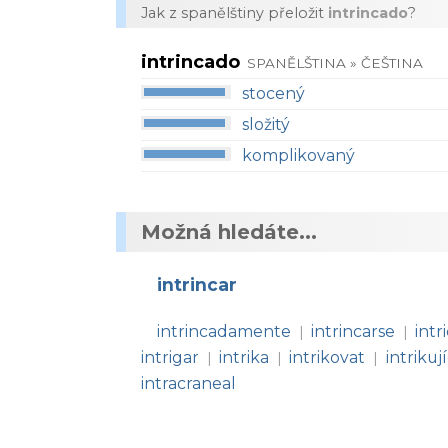
Jak z spanělštiny přeložit
intrincado
?
intrincado
SPANĚLŠTINA » ČEŠTINA
stocený
složitý
komplikovaný
Možná hledáte...
intrincar
intrincadamente
intrincarse
intr
|
|
intrigar
intrika
intrikovat
intrikují
|
|
|
intracraneal