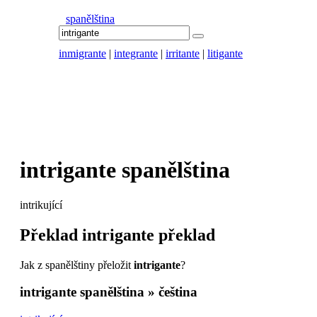
spanělština
inmigrante
|
integrante
|
irritante
|
litigante
intrigante
spanělština
intrikující
Překlad
intrigante
překlad
Jak z spanělštiny přeložit
intrigante
?
intrigante
spanělština » čeština