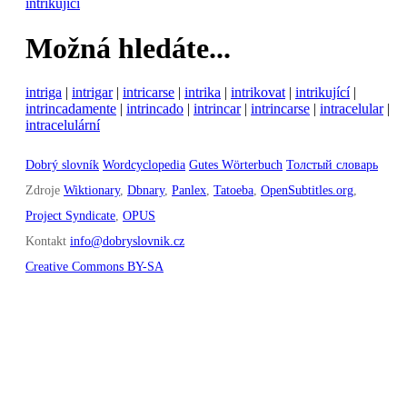
intrikující
Možná hledáte...
intriga
|
intrigar
|
intricarse
|
intrika
|
intrikovat
|
intrikující
|
intrincadamente
|
intrincado
|
intrincar
|
intrincarse
|
intracelular
|
intracelulární
Dobrý slovník
Wordcyclopedia
Gutes Wörterbuch
Толстый словарь
Zdroje
Wiktionary
,
Dbnary
,
Panlex
,
Tatoeba
,
OpenSubtitles.org
,
Project Syndicate
,
OPUS
Kontakt
info@dobryslovnik.cz
Creative Commons BY-SA