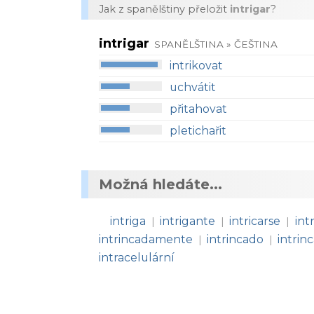
Jak z spanělštiny přeložit
intrigar
?
intrigar
SPANĚLŠTINA » ČEŠTINA
intrikovat
uchvátit
přitahovat
pletichařit
Možná hledáte...
intriga
intrigante
intricarse
int
|
|
|
intrincadamente
intrincado
intrin
|
|
intracelulární