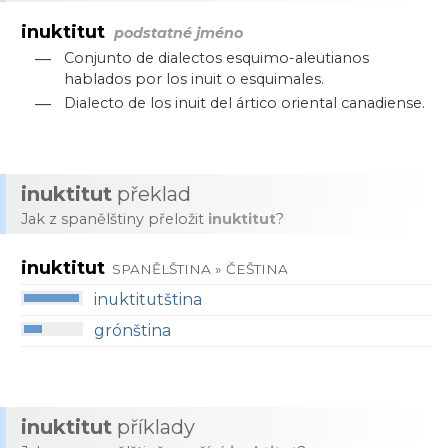
inuktitut
podstatné jméno
—
Conjunto de dialectos esquimo-aleutianos
hablados por los inuit o esquimales.
—
Dialecto de los inuit del ártico oriental canadiense.
inuktitut
překlad
Jak z spanělštiny přeložit
inuktitut
?
inuktitut
SPANĚLŠTINA » ČEŠTINA
inuktitutština
grónština
inuktitut
příklady