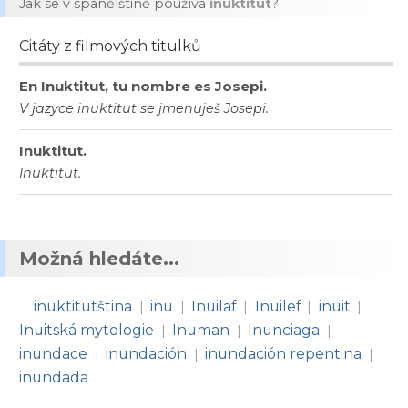
Jak se v spanělštině používá
inuktitut
?
Citáty z filmových titulků
En Inuktitut, tu nombre es Josepi.
V jazyce inuktitut se jmenuješ Josepi.
Inuktitut.
Inuktitut.
Možná hledáte...
inuktitutština
inu
Inuilaf
Inuilef
inuit
|
|
|
|
|
Inuitská mytologie
Inuman
Inunciaga
|
|
|
inundace
inundación
inundación repentina
|
|
|
inundada