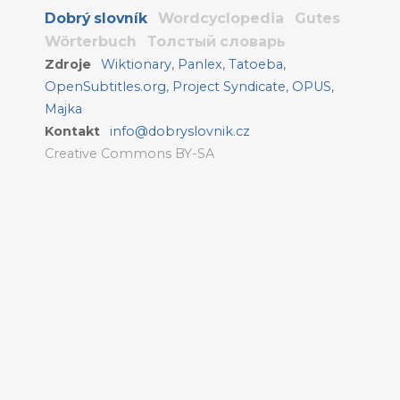
Dobrý slovník
Wordcyclopedia
Gutes
Wörterbuch
Толстый словарь
Zdroje
Wiktionary
,
Panlex
,
Tatoeba
,
OpenSubtitles.org
,
Project Syndicate
,
OPUS
,
Majka
Kontakt
info@dobryslovnik.cz
Creative Commons BY-SA