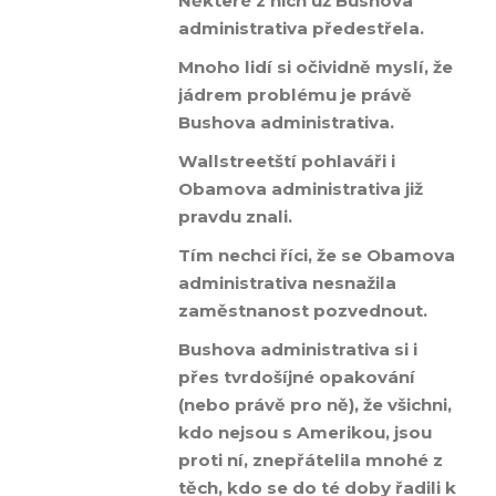
Některé z nich už Bushova
administrativa předestřela.
Mnoho lidí si očividně myslí, že
jádrem problému je právě
Bushova administrativa.
Wallstreetští pohlaváři i
Obamova administrativa již
pravdu znali.
Tím nechci říci, že se Obamova
administrativa nesnažila
zaměstnanost pozvednout.
Bushova administrativa si i
přes tvrdošíjné opakování
(nebo právě pro ně), že všichni,
kdo nejsou s Amerikou, jsou
proti ní, znepřátelila mnohé z
těch, kdo se do té doby řadili k