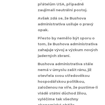
přátelům USA, případně
zaujímali neutrální postoj.
Avšak zdá se, že Bushova
administrativa usiluje o pravý
opak.
Přesto by nemělo být sporu o
tom, že Bushova administrativa
zahajuje vývoj a výzkum nových
jaderných zbraní.
Bushova administrativa stále
nemá v úmyslu zašít ránu, již
otevřela svou středověkou
hospodářskou politikou,
založenou na víře, že pustíme-li
vládě státní důchod žilou,
vyléčíme tak všechny
ekonomické obtíže.