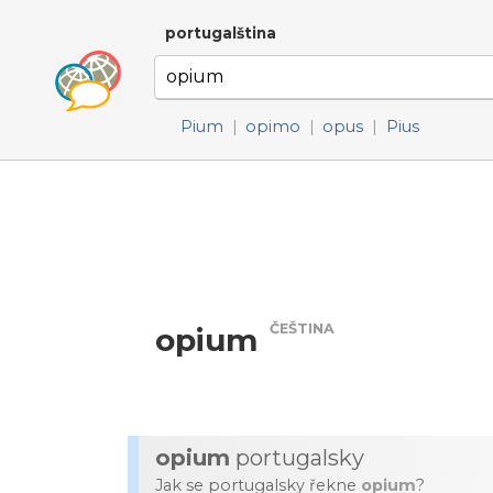
portugalština
Pium
|
opimo
|
opus
|
Pius
ČEŠTINA
opium
opium
portugalsky
Jak se portugalsky řekne
opium
?