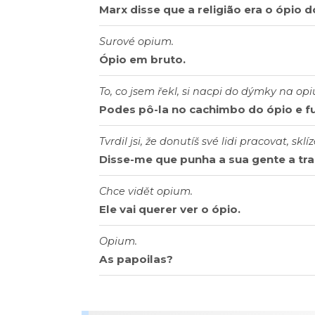
Marx disse que a religião era o ópio 
Surové opium.
Ópio em bruto.
To, co jsem řekl, si nacpi do dýmky na op
Podes pô-la no cachimbo do ópio e f
Tvrdil jsi, že donutíš své lidi pracovat, skl
Disse-me que punha a sua gente a trab
Chce vidět opium.
Ele vai querer ver o ópio.
Opium.
As papoilas?