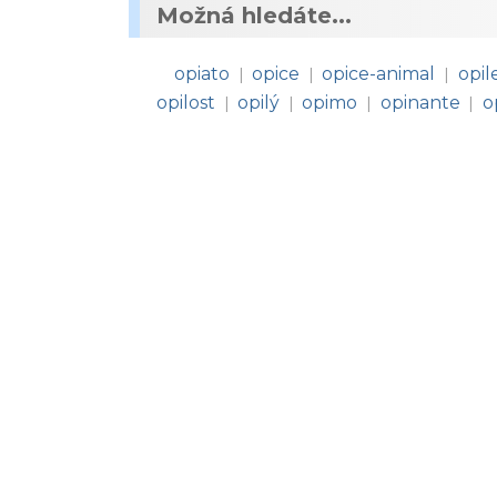
Možná hledáte...
opiato
opice
opice-animal
opil
|
|
|
opilost
opilý
opimo
opinante
o
|
|
|
|