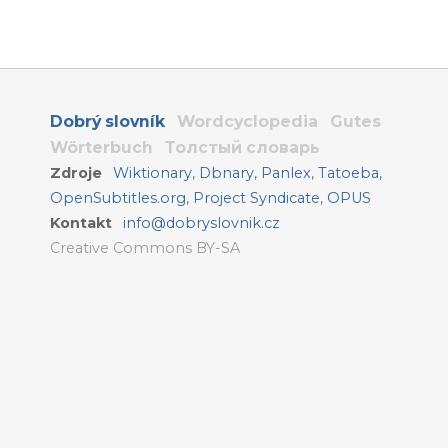
Dobrý slovník
Wordcyclopedia
Gutes
Wörterbuch
Толстый словарь
Zdroje
Wiktionary
,
Dbnary
,
Panlex
,
Tatoeba
,
OpenSubtitles.org
,
Project Syndicate
,
OPUS
Kontakt
info@dobryslovnik.cz
Creative Commons BY-SA