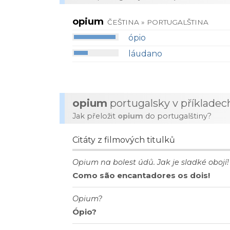
opium
ČEŠTINA » PORTUGALŠTINA
ópio
láudano
opium
portugalsky v příkladec
Jak přeložit
opium
do portugalštiny?
Citáty z filmových titulků
Opium na bolest údů. Jak je sladké obojí!
Como são encantadores os dois!
Opium?
Ópio?