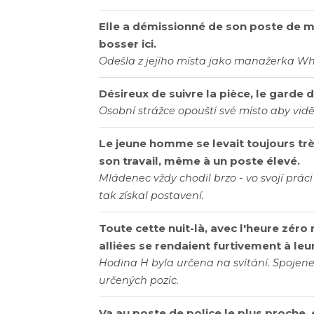
Elle a démissionné de son poste de 
bosser ici.
Odešla z jejího místa jako manažerka Wh
Désireux de suivre la pièce, le garde
Osobní strážce opouští své místo aby vidě
Le jeune homme se levait toujours très 
son travail, même à un poste élevé.
Mládenec vždy chodil brzo - vo svojí práci
tak získal postavení.
Toute cette nuit-là, avec l'heure zéro
alliées se rendaient furtivement à leu
Hodina H byla určena na svítání. Spojene
určených pozic.
Va au poste de police le plus proche,