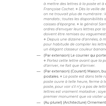
à mettre des lettres à la poste et à
⋄
Françoise Cochet.
Dès la veille de
on ne trouvait plus de numéraire : 
mandats ; toutes les disponibilités 
⋄
caisses d’épargne.
le général Sarr
ordres d'envoyer leurs lettres par l
doivent être remises au vaguemestre.
⋄
Depuis une dizaine d'années, à mes
pour habitude de compiler les lettr
un élégant classeur couleur banan
—
(Par extension) Le courrier qui porte 
⋄
Portez cette lettre avant que la po
d’arriver, ne fait que d’arriver.
—
(Par extension) (Courant) Maison, bu
⋄
postales.
La poste est dans telle r
poste ouvre à telle heure, ferme à t
poste, pour voir s’il n’y a pas de le
lettres est vraiment maladive ; soyez
premier monument que va visiter un 
—
(Au pluriel) (Architecture) Orneme