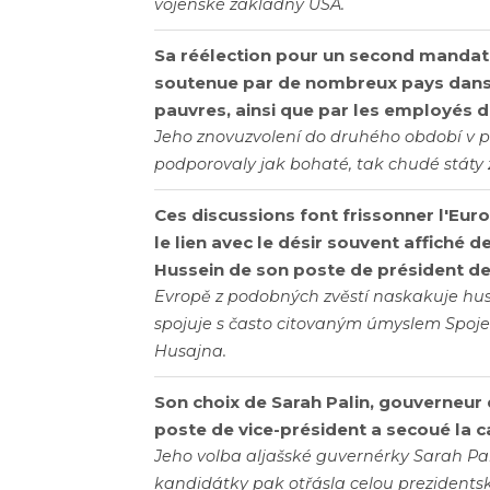
vojenské základny USA.
Sa réélection pour un second mandat 
soutenue par de nombreux pays dans
pauvres, ainsi que par les employés d
Jeho znovuzvolení do druhého období v 
podporovaly jak bohaté, tak chudé státy 
Ces discussions font frissonner l'Eur
le lien avec le désir souvent affiché
Hussein de son poste de président de 
Evropě z podobných zvěstí naskakuje husí 
spojuje s často citovaným úmyslem Spoj
Husajna.
Son choix de Sarah Palin, gouverneur 
poste de vice-président a secoué la 
Jeho volba aljašské guvernérky Sarah Pa
kandidátky pak otřásla celou prezident