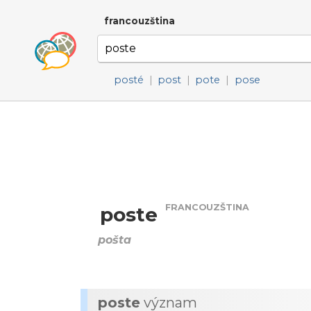
francouzština
posté
|
post
|
pote
|
pose
FRANCOUZŠTINA
poste
pošta
poste
význam