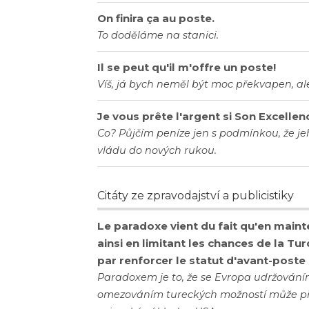
On finira ça au poste.
To doděláme na stanici.
Il se peut qu'il m'offre un poste!
Víš, já bych neměl být moc překvapen, ale
Je vous prête l'argent si Son Excelle
Co? Půjčím peníze jen s podmínkou, že je
vládu do nových rukou.
Citáty ze zpravodajství a publicistiky
Le paradoxe vient du fait qu'en maint
ainsi en limitant les chances de la Turq
par renforcer le statut d'avant-poste 
Paradoxem je to, že se Evropa udržování
omezováním tureckých možností může přič