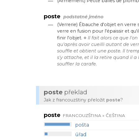
—
(Armement) Petite balles de plomb q
poste
podstatné jméno
—
(Verrerie) Ébauche d'objet en verre 
verre en fusion pour l'épaissir et qu'
⋄
finir l'objet.
Il fait alors ce que l'o
qu'après avoir cueilli autant de verre
souffle et obtient une poste. Il trem
s'y attache, et il la retire quand il
souffler la carafe.
poste
překlad
Jak z francouzštiny přeložit
poste
?
poste
FRANCOUZŠTINA » ČEŠTINA
pošta
úřad