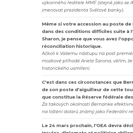
výkonného ředitele MMF (stejně jako se
jmenovat prezidenta Světové banky).
Même si votre accession au poste de 
dans des conditions difficiles suite à 
Sharon, je pense que vous avez l'oppo
réconciliation historique.
Ačkoli k Vašemu nástupu na post premié
mozkové příhodě Ariela Šarona, věřím, že 
historického usmíření.
C'est dans ces circonstances que Bern
de son poste d'aiguilleur de cette tou
que constitue la Réserve fédérale des
Za takových okolností Bernanke efektivně 
na tištění dolarů známý jako Federální r
Le 24 mars prochain, l'OEA devra déc
Insulza, diplomate et politicien chilie