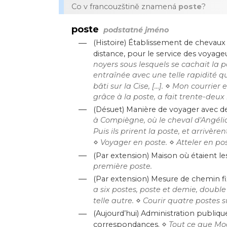
Co v francouzštině znamená
poste
?
poste
podstatné jméno
—
(Histoire) Établissement de chevaux 
distance, pour le service des voyageu
noyers sous lesquels se cachait la pos
entraînée avec une telle rapidité 
⋄
bâti sur la Cise, […].
Mon courrier es
grâce à la poste, a fait trente-deux
—
(Désuet) Manière de voyager avec d
à Compiègne, où le cheval d'Angéli
Puis ils prirent la poste, et arrivère
⋄
⋄
Voyager en poste.
Atteler en pos
—
(Par extension) Maison où étaient l
première poste.
—
(Par extension) Mesure de chemin 
a six postes, poste et demie, double 
⋄
telle autre.
Courir quatre postes 
—
(Aujourd’hui) Administration publique
⋄
correspondances.
Tout ce que Mod