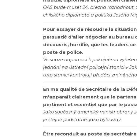
OAS bude muset 24. března rozhodnout, 
chilského diplomata a politika Josého Mi
Pour essayer de résoudre la situation 
persuadé d'aller négocier au bureau d
découvris, horrifié, que les leaders ce
poste de police.
Ve snaze napomoci k pokojnému vyřešení 
jednání na ústřední policejní stanici v Jaka
tuto stanici kontrolují předáci zmíněnéh
En ma qualité de Secrétaire de la Défe
m'apparaît clairement que le partenar
pertinent et essentiel que par le pass
Jako současný americký ministr obrany za
je stejně podstatné, jako bylo vždy.
Être reconduit au poste de secrétaire 