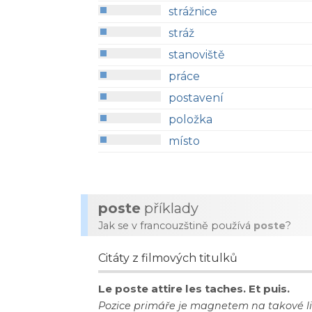
strážnice
stráž
stanoviště
práce
postavení
položka
místo
poste
příklady
Jak se v francouzštině používá
poste
?
Citáty z filmových titulků
Le poste attire les taches. Et puis.
Pozice primáře je magnetem na takové li