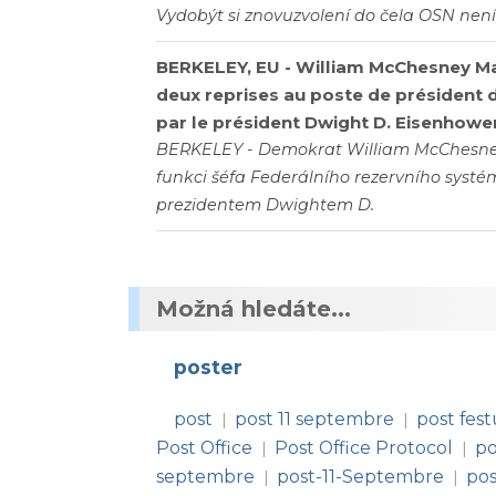
Vydobýt si znovuzvolení do čela OSN není
BERKELEY, EU - William McChesney Ma
deux reprises au poste de président 
par le président Dwight D. Eisenhower
BERKELEY - Demokrat William McChesney
funkci šéfa Federálního rezervního syst
prezidentem Dwightem D.
Možná hledáte...
poster
post
post 11 septembre
post fes
|
|
Post Office
Post Office Protocol
po
|
|
septembre
post-11-Septembre
po
|
|