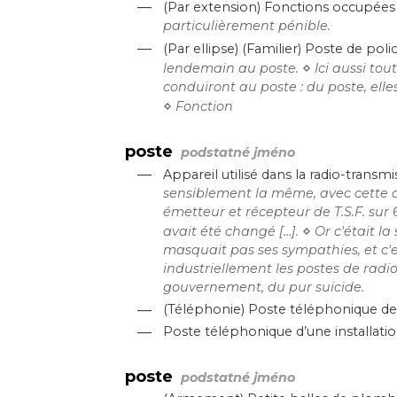
—
(Par extension) Fonctions occupées 
particulièrement pénible.
—
(Par ellipse) (Familier) Poste de polic
⋄
lendemain au poste.
Ici aussi tou
conduiront au poste : du poste, elle
⋄
Fonction
poste
podstatné jméno
—
Appareil utilisé dans la radio-transmi
sensiblement la même, avec cette di
émetteur et récepteur de T.S.F. su
⋄
avait été changé […].
Or c'était la
masquait pas ses sympathies, et c'e
industriellement les postes de radio
gouvernement, du pur suicide.
—
(Téléphonie) Poste téléphonique de
—
Poste téléphonique d’une installati
poste
podstatné jméno