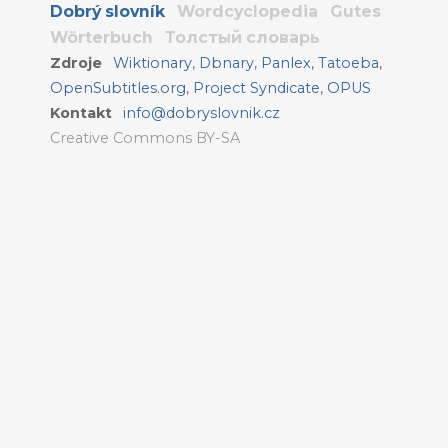
Dobrý slovník
Wordcyclopedia
Gutes
Wörterbuch
Толстый словарь
Zdroje
Wiktionary
,
Dbnary
,
Panlex
,
Tatoeba
,
OpenSubtitles.org
,
Project Syndicate
,
OPUS
Kontakt
info@dobryslovnik.cz
Creative Commons BY-SA