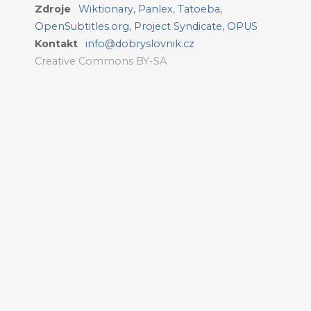
Zdroje
Wiktionary
,
Panlex
,
Tatoeba
,
OpenSubtitles.org
,
Project Syndicate
,
OPUS
Kontakt
info@dobryslovnik.cz
Creative Commons BY-SA