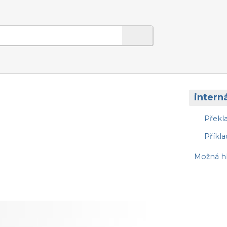
intern
Překl
Příkla
Možná hl