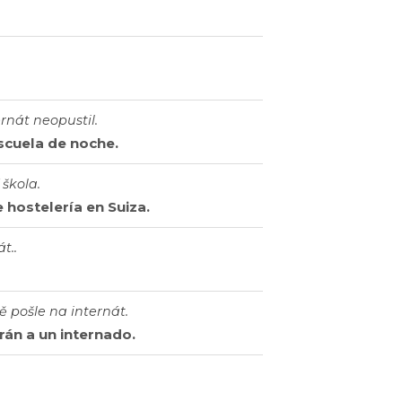
rnát neopustil.
scuela de noche.
 škola.
 hostelería en Suiza.
t..
 pošle na internát.
án a un internado.