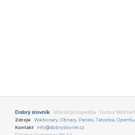
Dobrý slovník
Wordcyclopedia
Gutes Wörte
Zdroje
Wiktionary
,
Dbnary
,
Panlex
,
Tatoeba
,
OpenSub
Kontakt
info@dobryslovnik.cz