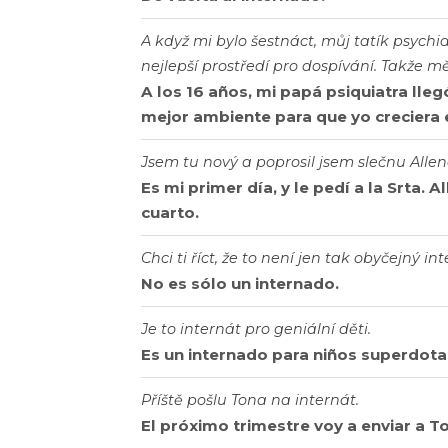
A když mi bylo šestnáct, můj tatík psychi
nejlepší prostředí pro dospívání. Takže mě
A los 16 años, mi papá psiquiatra lleg
mejor ambiente para que yo creciera e
Jsem tu nový a poprosil jsem slečnu Alleno
Es mi primer día, y le pedí a la Srta. 
cuarto.
Chci ti říct, že to není jen tak obyčejný int
No es sólo un internado.
Je to internát pro geniální děti.
Es un internado para niños superdota
Příště pošlu Tona na internát.
El próximo trimestre voy a enviar a T