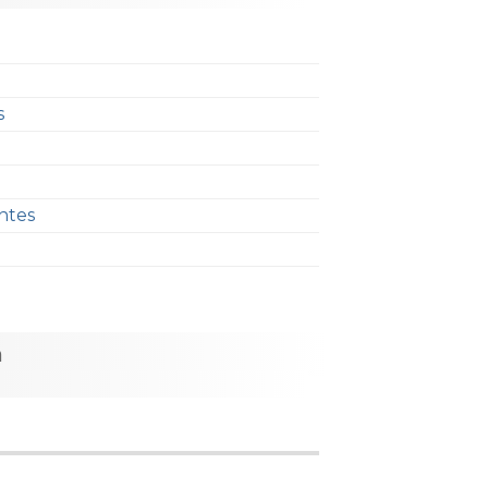
s
ntes
h