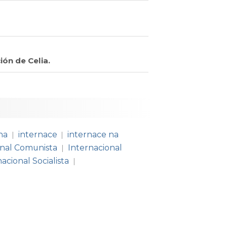
ión de Celia.
na
internace
internace na
|
|
onal Comunista
Internacional
|
acional Socialista
|