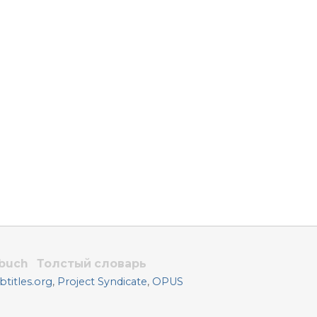
rbuch
Толстый словарь
titles.org
,
Project Syndicate
,
OPUS