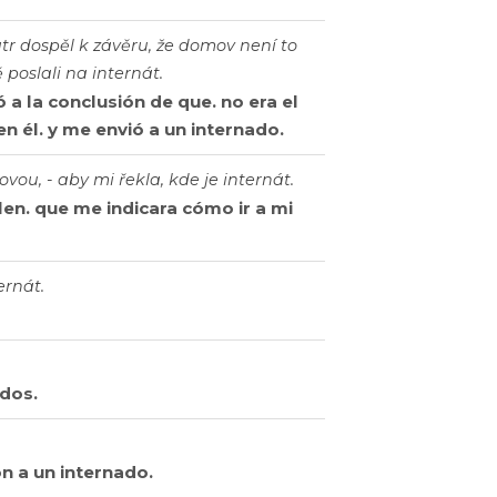
atr dospěl k závěru, že domov není to
 poslali na internát.
ó a la conclusión de que. no era el
n él. y me envió a un internado.
vou, - aby mi řekla, kde je internát.
Allen. que me indicara cómo ir a mi
ernát.
dos.
on a un internado.