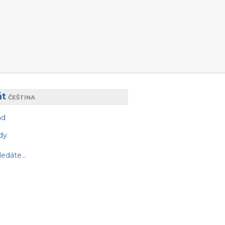
át
ČEŠTINA
ad
dy
edáte...