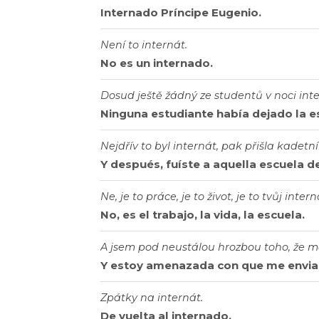
Internado Príncipe Eugenio.
Není to internát.
No es un internado.
Dosud ještě žádný ze studentů v noci inte
Ninguna estudiante había dejado la e
Nejdřív to byl internát, pak přišla kadetní
Y después, fuíste a aquella escuela de
Ne, je to práce, je to život, je to tvůj interná
No, es el trabajo, la vida, la escuela.
A jsem pod neustálou hrozbou toho, že mě
Y estoy amenazada con que me enviar
Zpátky na internát.
De vuelta al internado.