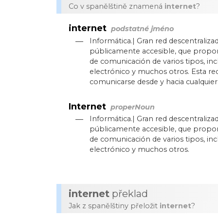
Co v spanělštině znamená
internet
?
internet
podstatné jméno
—
Informática.| Gran red descentraliz
públicamente accesible, que proporc
de comunicación de varios tipos, in
electrónico y muchos otros. Esta r
comunicarse desde y hacia cualquie
Internet
properNoun
—
Informática.| Gran red descentraliz
públicamente accesible, que proporc
de comunicación de varios tipos, in
electrónico y muchos otros.
internet
překlad
Jak z spanělštiny přeložit
internet
?