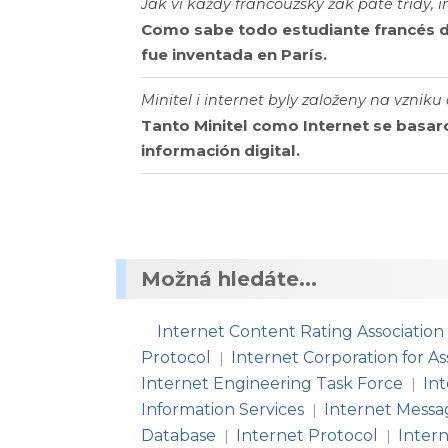
Jak ví každý francouzský žák páté třídy, i
Como sabe todo estudiante francés de
fue inventada en París.
Minitel i internet byly založeny na vzniku 
Tanto Minitel como Internet se basar
información digital.
Možná hledáte...
Internet Content Rating Association
Protocol
Internet Corporation for 
|
Internet Engineering Task Force
In
|
Information Services
Internet Messa
|
Database
Internet Protocol
Inter
|
|