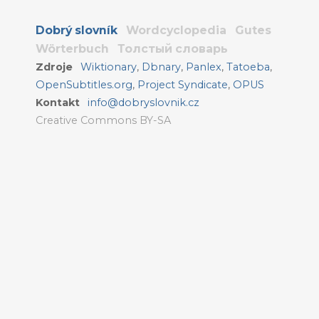
Dobrý slovník
Wordcyclopedia
Gutes
Wörterbuch
Толстый словарь
Zdroje
Wiktionary
,
Dbnary
,
Panlex
,
Tatoeba
,
OpenSubtitles.org
,
Project Syndicate
,
OPUS
Kontakt
info@dobryslovnik.cz
Creative Commons BY-SA