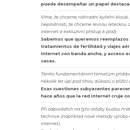
puede desempeñar un papel destaca
Víme, že chceme náhradní kyčelní kloub,
neplodnosti, že chceme levnou leteckou d
internet a exkluzivní přístup k pláži.
Sabemos que queremos reemplazos de
tratamientos de fertilidad y viajes aé
Internet con banda ancha, y acceso ex
casas.
Těmto fundamentálním tématům přidává na
několik let úpí pod tíhou důkazů o blížící s
Esas cuestiones subyacentes parece
hace años que la red Internet cruje con
Při odpovědích na tyto otázky budou hrát
technice (například nové metody výroby 
internet).