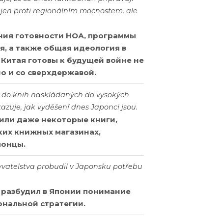
 jen proti regionálním mocnostem, ale
яния готовности НОА, программы
, а также общая идеология в
и Китая готовы к будущей войне не
но и со сверхдержавой.
i do knih naskládaných do vysokých
zuje, jak vyděšení dnes Japonci jsou.
 или даже некоторые книги,
ких книжных магазинах,
понцы.
yvatelstva probudil v Japonsku potřebu
 разбудил в Японии понимание
нальной стратегии.