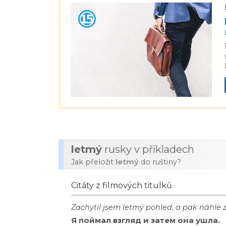
letmý
rusky v příkladech
Jak přeložit
letmý
do ruštiny?
Citáty z filmových titulků
Zachytil jsem letmý pohled, a pak náhle 
Я поймал взгляд и затем она ушла.