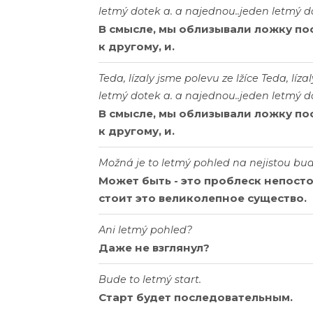
letmý dotek a. a najednou..jeden letmý d
В смысле, мы облизывали ложку пос
к другому, и.
Teda, lízaly jsme polevu ze lžíce Teda, líz
letmý dotek a. a najednou..jeden letmý d
В смысле, мы облизывали ложку пос
к другому, и.
Možná je to letmý pohled na nejistou bu
Может быть - это проблеск непост
стоит это великолепное существо.
Ani letmý pohled?
Даже не взглянул?
Bude to letmý start.
Старт будет последовательным.