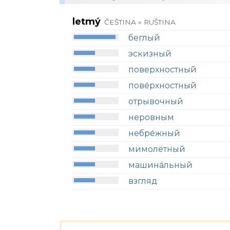
letmý
ČEŠTINA » RUŠTINA
беглый
эскизный
поверхностный
пове́рхностный
отрывочный
неровным
небре́жный
мимолётный
машина́льный
взгляд