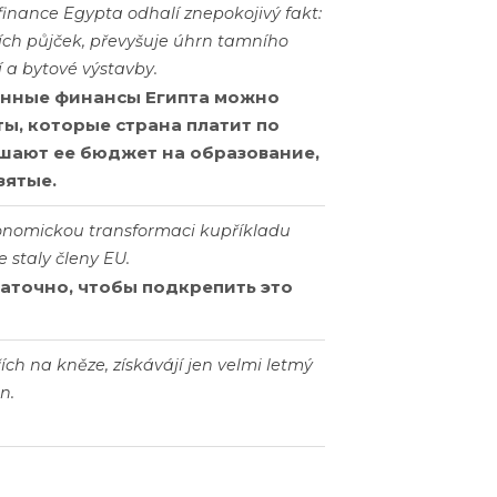
inance Egypta odhalí znepokojivý fakt:
ních půjček, převyšuje úhrn tamního
í a bytové výstavby.
енные финансы Египта можно
ы, которые страна платит по
шают ее бюджет на образование,
зятые.
onomickou transformaci kupříkladu
 staly členy EU.
аточно, чтобы подкрепить это
ích na kněze, získávájí jen velmi letmý
n.