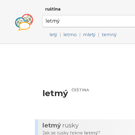
ruština
letý
|
letmo
|
mletý
|
temný
ČEŠTINA
letmý
letmý
rusky
Jak se rusky řekne
letmý
?