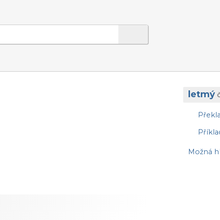
letmý
Překl
Příkla
Možná hl